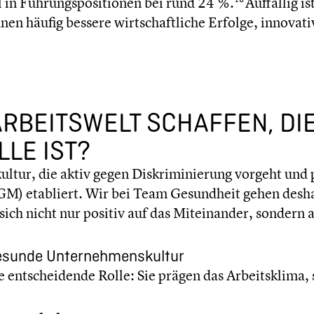
l in Führungs­po­si­tio­nen bei rund 24 %.
Auffällig i
en häufig bessere wirtschaft­li­che Erfolge, innova­ti
RBEITS­WELT SCHAFFEN, DI
LLE IST?
­kul­tur, die aktiv gegen Diskri­mi­nie­rung vorgeht
(BGM) etabliert. Wir bei Team Gesund­heit gehen desh
ich nicht nur positiv auf das Mitein­an­der, sondern a
esunde Unter­neh­mens­kul­tur
 entschei­dende Rolle: Sie prägen das Arbeits­klima, 