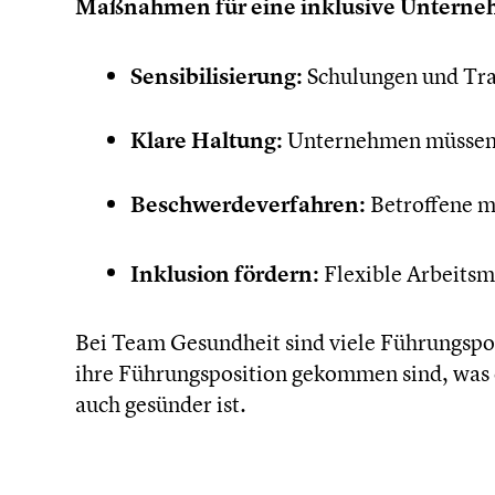
Maßnahmen für eine inklusive Unter­neh­
Sensi­bi­li­sie­rung:
Schulun­gen und Trai
Klare Haltung:
Unter­neh­men müssen kl
Beschwer­de­ver­fah­ren:
Betrof­fene m
Inklusion fördern:
Flexible Arbeits­
Bei Team Gesund­heit sind viele Führungs­po­s
ihre Führungs­po­si­tion gekommen sind, was 
auch gesünder ist.