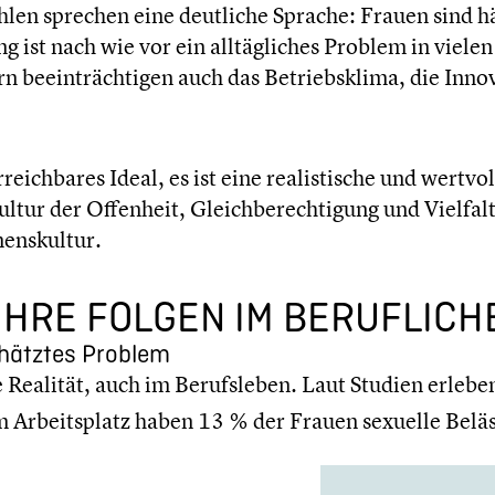
len sprechen eine deutliche Sprache: Frauen sind häufi
­rung ist nach wie vor ein alltäg­li­ches Problem in vie
 beein­träch­ti­gen auch das Betriebs­klima, die Innova­
reich­ba­res Ideal, es ist eine realis­ti­sche und wer
tur der Offenheit, Gleich­be­rech­ti­gung und Vielfalt
ens­kul­tur.
 IHRE FOLGEN IM BERUF­LI­
chätz­tes Problem
he Realität, auch im Berufs­le­ben. Laut Studien erleb
 Arbeits­platz haben 13 % der Frauen sexuelle Beläs­t