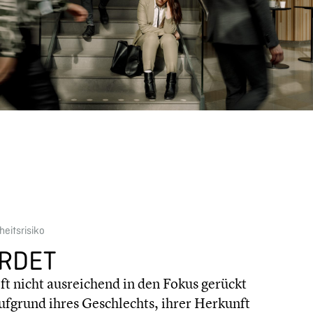
its­ri­siko
HRDET
ft nicht ausrei­chend in den Fokus gerückt
aufgrund ihres Geschlechts, ihrer Herkunft