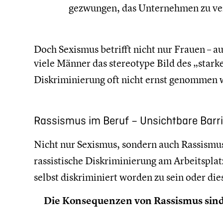
gezwungen, das Unter­neh­men zu ve
Doch Sexismus betrifft nicht nur Frauen – a
viele Männer das stereo­type Bild des „star
Diskri­mi­nie­rung oft nicht ernst genommen
Rassismus im Beruf – Unsicht­bare Barr
Nicht nur Sexismus, sondern auch Rassismus i
rassis­ti­sche Diskri­mi­nie­rung am Arbeits­plat
selbst diskri­mi­niert worden zu sein oder di
Die Konse­quen­zen von Rassismus sind