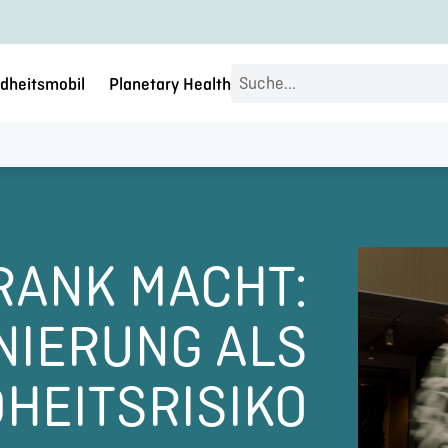
Search
dheitsmobil
Planetary Health
...
RANK MACHT:
NIERUNG ALS
HEITSRISIKO