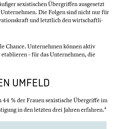
ger sexis­ti­schen Übergrif­fen ausge­setzt
len Unter­neh­men. Die Folgen sind nicht nur für
ti­ons­kraft und letztlich den wirtschaft­li­
tvolle Chance. Unter­neh­men können aktiv
 etablie­ren – für das Unter­neh­men, die
CHEN UMFELD
en 44 % der Frauen sexis­ti­sche Übergriffe im
i­gung in den letzten drei Jahren erfahren
.
4