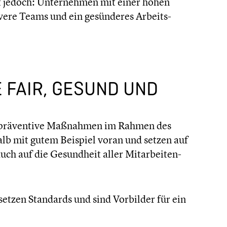
st jedoch: Unter­neh­men mit einer hohen
­vere Teams und ein gesün­de­res Arbeits­
E FAIR, GESUND UND
 und präven­tive Maßnahmen im Rahmen des
alb mit gutem Beispiel voran und setzen auf
uch auf die Gesund­heit aller Mitar­bei­ten­
setzen Standards und sind Vorbilder für ein