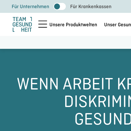
Zum
Für Unternehmen
Für Krankenkassen
Inhalt
springen
Unsere Produktwelten
Unser Gesun
WENN ARBEIT K
DISKRIMI
GESUND