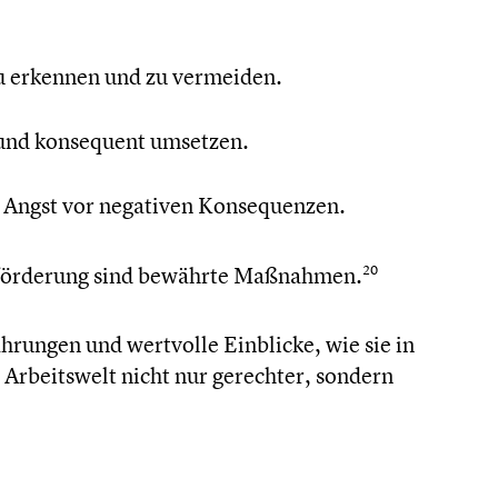
 zu erkennen und zu vermeiden.
en und konse­quent umsetzen.
 Angst vor negativen Konse­quen­zen.
för­de­rung sind bewährte Maßnahmen.
20
ah­run­gen und wertvolle Einblicke, wie sie in
 Arbeits­welt nicht nur gerechter, sondern