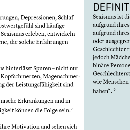
DEFINI­
Sexismus ist d
­run­gen, Depres­sio­nen, Schlaf­
aufgrund ihre
bst­wert­ge­fühl sind häufige
aufgrund ihres 
 Sexismus erleben, entwi­ckeln
oder ausge­gre
ene, die solche Erfah­run­gen
Geschlech­ter r
jedoch Mädchen
binäre Persone
 hinter­lässt Spuren – nicht nur
Geschlech­ter­s
h. Kopfschmer­zen, Magen­schmer­
wie Menschen a
 der Leistungs­fä­hig­keit sind
haben“.
9
i­sche Erkran­kun­gen und in
ig­keit können die Folge sein.
7
 ihre Motiva­tion und sehen sich