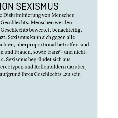
TION SEXISMUS
ie Diskri­mi­nie­rung von Menschen
s Geschlechts. Menschen werden
Geschlechts bewertet, benach­tei­ligt
nzt. Sexismus kann sich gegen alle
ichten, überpro­por­tio­nal betroffen sind
 und Frauen, sowie trans*- und nicht-
n. Sexismus begründet sich aus
te­reo­ty­pen und Rollen­bil­dern darüber,
ufgrund ihres Geschlechts „zu sein