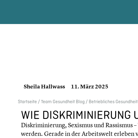
Sheila Hallwass
11. März 2025
Start­seite
/
Team Gesund­heit Blog
/
Betrieb­li­ches Gesundhe
WIE DISKRI­MI­NIE­RUN
Diskri­mi­nie­rung, Sexismus und Rassismus –
werden. Gerade in der Arbeits­welt erleben 