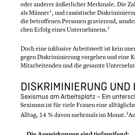
oder anderer äußer­li­cher Merkmale. Die Zah
1
als Männer
, und rassis­ti­sche Diskri­mi­nie
die betrof­fe­nen Personen gravie­rend, sondern
2
chen Erfolg eines Unter­neh­mens.
Doch eine inklusive Arbeits­welt ist kein uner
gegen Diskri­mi­nie­rung vorgehen und eine Kul
Mitar­bei­ten­den und die gesamte Unter­neh­m
DISKRI­MI­NIE­RUNG UND
Sexismus am Arbeits­platz – Ein unter­s
Sexismus ist für viele Frauen eine alltäg­li­c
3
Alltag, 14 % davon mehrmals im Monat.
Am
Die Auswir­kun­gen sind tiefgrei­fend: