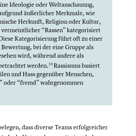
eine Ideologie oder Weltan­schau­ung,
ufgrund äußer­li­cher Merkmale, wie
nische Herkunft, Religion oder Kultur,
 vermeint­li­cher “Rassen” katego­ri­siert
Diese Katego­ri­sie­rung führt oft zu einer
en Bewertung, bei der eine Gruppe als
esehen wird, während andere als
betrach­tet werden.
Rassismus basiert
15
tei­len und Hass gegenüber Menschen,
rs” oder “fremd” wahrge­nom­men
 belegen, dass diverse Teams erfolg­rei­cher