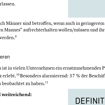
rlassen.
uch Männer sind betroffen, wenn auch in gerin­ge­rem
ken Mannes“ aufrecht­erhal­ten wollen/müssen und ih
 werden.
8
ieren
st in vielen Unter­neh­men ein ernst­zu­neh­men­des 
z erlebt.
Besonders alarmie­rend: 37 % der Beschäf­
10
es beobach­tet zu haben.
11
 weitrei­chend:
DEFINI­