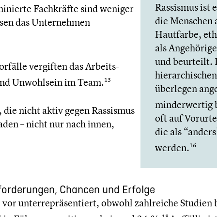
Rassismus ist 
mi­nierte Fachkräfte sind weniger
die Menschen a
ssen das Unter­neh­men
Hautfarbe, eth
als Angehö­rige
und beurteilt. 
Vorfälle vergiften das Arbeits­
hierar­chi­sch
 und Unwohl­sein im Team.
13
überlegen ang
minder­wer­tig 
 die nicht aktiv gegen Rassismus
oft auf Vorur­
­den – nicht nur nach innen,
die als “ande
werden.
16
­for­de­run­gen, Chancen und Erfolge
 vor unter­re­prä­sen­tiert, obwohl zahlrei­che Studien
18