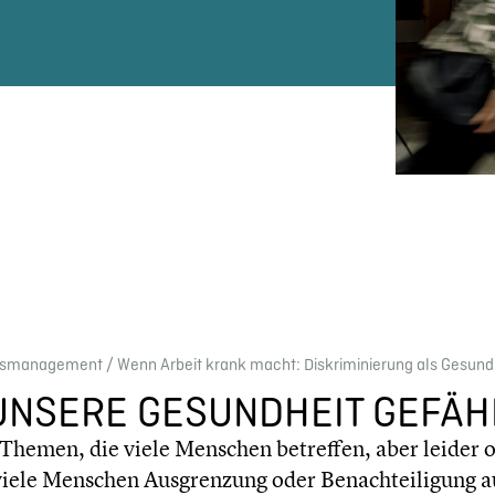
its­management
/
Wenn Arbeit krank macht: Diskri­mi­nie­rung als Gesund­he
G UNSERE GESUND­HEIT GEFÄ
 Themen, die viele Menschen betreffen, aber leider o
viele Menschen Ausgren­zung oder Benach­tei­li­gung 