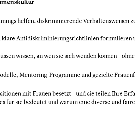
mens­kul­tur
nings helfen, diskri­mi­nie­rende Verhal­tens­wei­sen
are Antidis­kri­mi­nie­rungs­richt­li­nien formu­lie­r
üssen wissen, an wen sie sich wenden können – ohne
mo­delle, Mentoring-Programme und gezielte Frauen­
i­tio­nen mit Frauen besetzt – und sie teilen Ihre Erf
es für sie bedeutet und warum eine diverse und faire