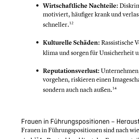
Wirtschaft­li­che Nachteile:
Diskri­
motiviert, häufiger krank und verla
schneller.
12
Kultu­relle Schäden:
Rassis­ti­sche 
klima und sorgen für Unsicher­heit
Reputa­ti­ons­ver­lust:
Unter­neh­men,
vorgehen, riskieren einen Image­scha
sondern auch nach außen.
14
Frauen in Führungs­po­si­tio­nen – Heraus
Frauen in Führungs­po­si­tio­nen sind nach wie
17