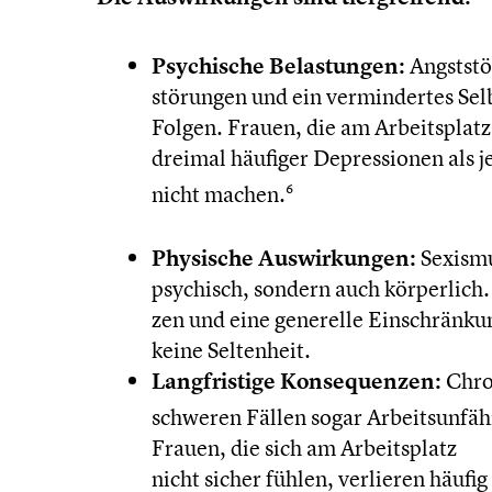
Psychi­sche Belas­tun­gen:
Angst­stö
stö­run­gen und ein vermin­der­tes Sel
Folgen. Frauen, die am Arbeits­platz
dreimal häufiger Depres­sio­nen als j
nicht machen.
6
Physische Auswir­kun­gen:
Sexismus
psychisch, sondern auch körper­lic
zen und eine generelle Einschrän­kung
keine Selten­heit.
Langfris­tige Konse­quen­zen:
Chron
schweren Fällen sogar Arbeits­un­fä­h
Frauen, die sich am Arbeits­platz
nicht sicher fühlen, verlieren häufig