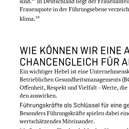
sind.
In Deutsch­land liegt der Frauen­an­tei
Frauen­quote in der Führungs­ebene verzeich­n
klima.
19
WIE KÖNNEN WIR EINE A
CHANCEN­GLEICH FÜR A
Ein wichtiger Hebel ist eine Unter­neh­mens
Betrieb­li­chen Gesund­heits­ma­nage­ments 
Offenheit, Respekt und Vielfalt – Werte, die s
den auswirken.
Führungs­kräfte als Schlüssel für eine g
Besonders Führungs­kräfte spielen dabei eine
wertschät­zen­des Mitein­an­der.