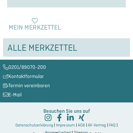
MEIN MERKZET­TEL
ALLE MERKZET­TEL
0201/89070-200​
Kontaktformular
Termin vereinbaren
E-Mail
Besuchen Sie uns auf
Datenschutzerklärung
|
Impressum
|
AGB
|
AV-Vertrag
|
FAQ
|
Barrierefreiheit
|
Sitemap