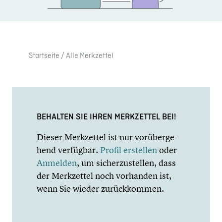
Start­seite
/ Alle Merkzet­tel
BEHALTEN SIE IHREN MERKZET­TEL BEI!
Dieser Merkzet­tel ist nur vorüber­ge­
hend verfügbar.
Profil erstellen
oder
Anmelden
, um sicher­zu­stel­len, dass
der Merkzet­tel noch vorhanden ist,
wenn Sie wieder zurück­kom­men.