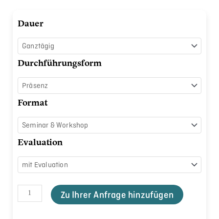
Vielfalt
Dauer
führen
Menge
Durchführungsform
Format
Evaluation
Zu Ihrer Anfrage hinzufügen