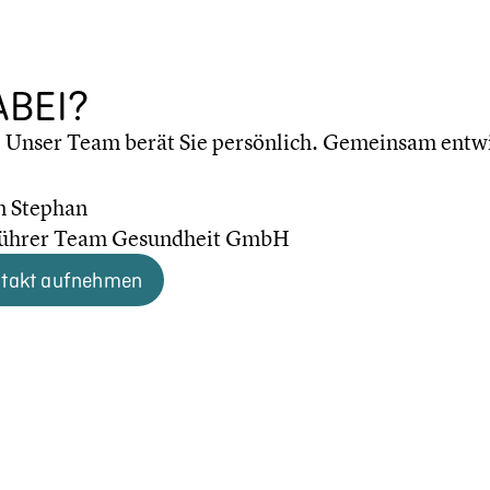
ABEI?
: Unser Team berät Sie persön­lich. Gemeinsam entwi­
n Stephan
füh­rer Team Gesund­heit GmbH
ntakt aufnehmen