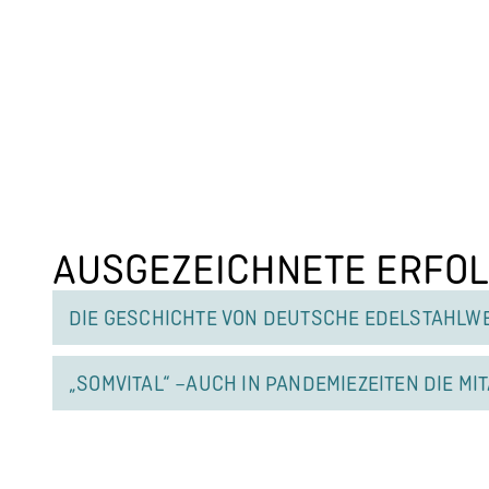
AUSGE­ZEICH­NETE ERFOL
DIE GESCHICHTE VON DEUTSCHE EDELSTAHL­W
„SOMVITAL“ –AUCH IN PANDE­MIE­ZEI­TEN DIE MIT