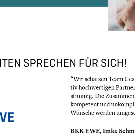
H­TEN SPRECHEN FÜR SICH!
“Wir schätzen Team Gesund
tiv hochwer­ti­gen Partne
stimmig. Die Zusam­men­a
kompetent und unkom­pli­
Wünsche werden umgese
BKK-EWE, Imke Schm