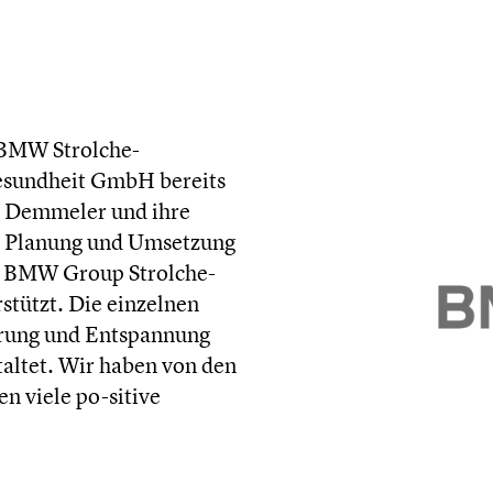
ie BMW Strolche-
esund­heit GmbH bereits
au Demmeler und ihre
er Planung und Umsetzung
im BMW Group Strol­che­
r­stützt. Die einzelnen
rung und Entspan­nung
estaltet. Wir haben von den
nen viele po-sitive