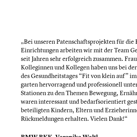
„Bei unseren Paten­schafts­pro­jek­ten für d
Einrichtungen arbeiten wir mit der Team G
seit Jahren sehr erfolg­reich zusammen. Fr
Kolle­gin­nen und Kollegen haben uns bei d
des Gesund­heits­ta­ges “Fit von klein auf” 
gar­ten hervor­ra­gend und profes­sio­nell unte
Stationen zu den Themen Bewegung, Ernäh
waren inter­es­sant und bedarfs­ori­en­tiert g
betei­lig­ten Kindern, Eltern und Erzie­he­rin­
Rückmel­dun­gen erhalten. Vielen Dank!“
BMW BKK, Veronika Waltl