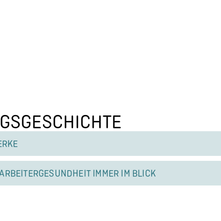
GS­GE­SCHICHTE
ERKE
AR­BEI­TER­GE­SUND­HEIT IMMER IM BLICK