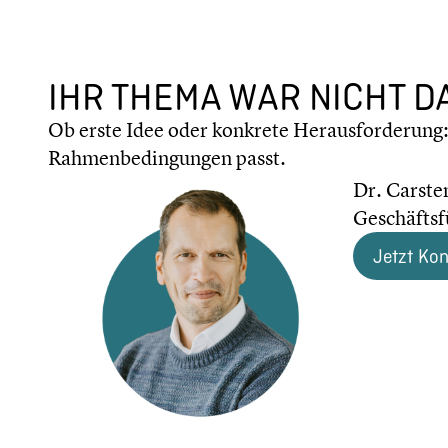
IHR THEMA WAR NICHT D
Ob erste Idee oder konkrete Heraus­for­de­rung
Rahmen­be­din­gun­gen passt.
Dr. Carste
Geschäfts­
Jetzt Ko