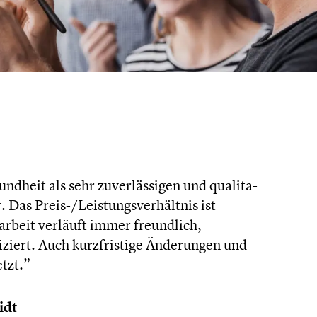
­heit als sehr zuver­läs­si­gen und quali­ta­
r. Das Preis-/Leistungsverhältnis ist
r­beit verläuft immer freund­lich,
ziert. Auch kurzfris­tige Änderun­gen und
tzt.”
idt