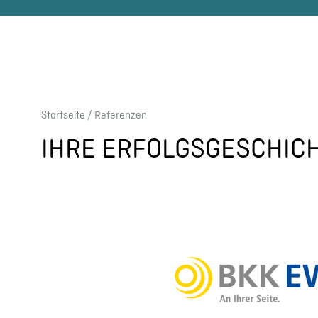
Start­seite
/ Referen­zen
IHRE ERFOLGS­GE­SCHIC