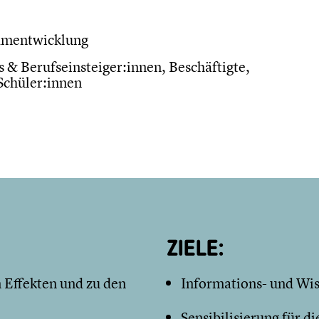
amentwicklung
 & Berufseinsteiger:innen, Beschäftigte,
Schüler:innen
ZIELE:
 Effekten und zu den
Informations- und Wi
Sensibilisierung für d