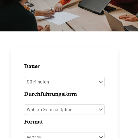
Good
Dauer
Vibes
only
Menge
Durchführungsform
Format