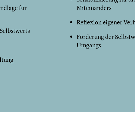
ndlage für
Miteinanders
Reflexion eigener Ver
Selbstwerts
Förderung der Selbstw
Umgangs
ltung