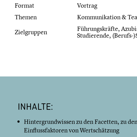
Format
Vortrag
Themen
Kommunikation & Te
Führungskräfte, Azubis
Zielgruppen
Studierende, (Berufs-)
INHALTE:
Hintergrundwissen zu den Facetten, zu den
Einflussfaktoren von Wertschätzung