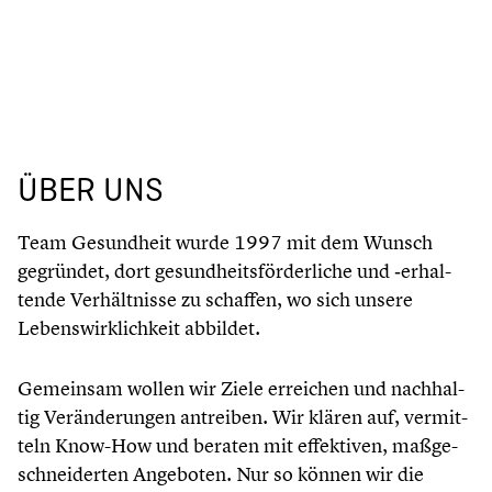
ÜBER UNS
Team Gesund­heit wurde 1997 mit dem Wunsch
gegründet, dort gesund­heits­för­der­li­che und ‑erhal­
tende Verhält­nisse zu schaffen, wo sich unsere
Lebens­wirk­lich­keit abbildet.
Gemeinsam wollen wir Ziele erreichen und nachhal­
tig Verän­de­run­gen antreiben. Wir klären auf, vermit­
teln Know-How und beraten mit effek­ti­ven, maßge­
schnei­der­ten Angeboten. Nur so können wir die