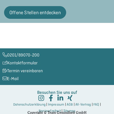
Offene Stellen entdecken
0201/89070-200​
Kontaktformular
Termin vereinbaren
E-Mail
Besuchen Sie uns auf
Datenschutzerklärung
|
Impressum
|
AGB
|
AV-Vertrag
|
FAQ
|
Barrierefreiheit
|
Sitemap
Copyright © Team Gesundheit GmbH