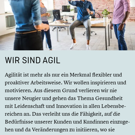
WIR SIND AGIL
Agilität ist mehr als nur ein Merkmal flexibler und
proak­ti­ver Arbeits­weise. Wir wollen inspi­rie­ren und
motivie­ren. Aus diesem Grund verlieren wir nie
unsere Neugier und gehen das Thema Gesund­heit
mit Leiden­schaft und Innova­tion in allen Lebens­be­
rei­chen an. Das verleiht uns die Fähigkeit, auf die
Bedürf­nisse unserer Kunden und Kundinnen einzu­ge­
hen und da Verän­de­run­gen zu initi­ie­ren, wo sie