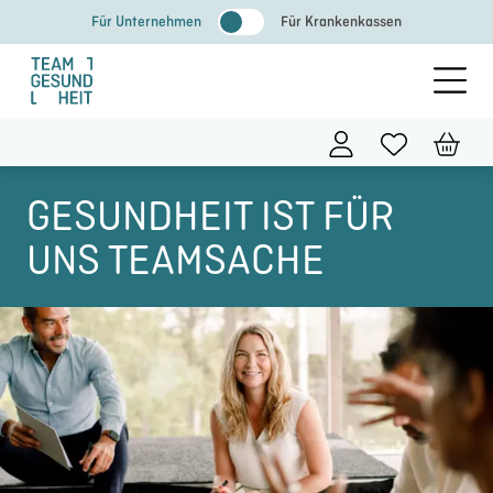
Zum
Für Unternehmen
Für Krankenkassen
Inhalt
springen
GESUNDHEIT IST FÜR
UNS TEAMSACHE