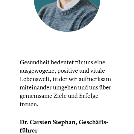
Gesund­heit bedeutet für uns eine
ausge­wo­gene, positive und vitale
Lebens­welt, in der wir aufmerk­sam
mitein­an­der umgehen und uns über
gemein­same Ziele und Erfolge
freuen.
Dr. Carsten Stephan,
Geschäfts­
füh­rer