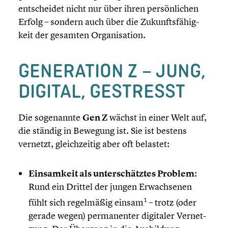
entschei­det nicht nur über ihren persön­li­chen
Erfolg – sondern auch über die Zukunfts­fä­hig­
keit der gesamten Organi­sa­tion.
GENERA­TION Z – JUNG,
DIGITAL, GESTRESST
Die sogenannte
Gen Z
wächst in einer Welt auf,
die ständig in Bewegung ist. Sie ist bestens
vernetzt, gleich­zei­tig aber oft belastet:
Einsam­keit als unter­schätz­tes Problem
:
Rund ein Drittel der jungen Erwach­se­nen
1
fühlt sich regel­mä­ßig einsam
– trotz (oder
gerade wegen) perma­nen­ter digitaler Vernet­