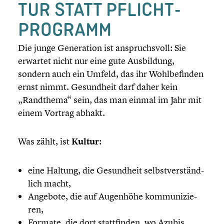
TUR STATT PFLICHT­
PRO­GRAMM
Die junge Genera­tion ist anspruchs­voll: Sie
erwartet nicht nur eine gute Ausbil­dung,
sondern auch ein Umfeld, das ihr Wohlbe­fin­den
ernst nimmt. Gesund­heit darf daher kein
„Randthema“ sein, das man einmal im Jahr mit
einem Vortrag abhakt.
Was zählt, ist
Kultur
:
eine Haltung, die Gesund­heit selbst­ver­ständ­
lich macht,
Angebote, die auf Augenhöhe kommu­ni­zie­
ren,
Formate, die dort statt­fin­den, wo Azubis