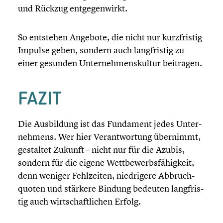
und Rückzug entge­gen­wirkt.
So entstehen Angebote, die nicht nur kurzfris­tig
Impulse geben, sondern auch langfris­tig zu
einer gesunden Unter­neh­mens­kul­tur beitragen.
FAZIT
Die Ausbil­dung ist das Fundament jedes Unter­
neh­mens. Wer hier Verant­wor­tung übernimmt,
gestaltet Zukunft – nicht nur für die Azubis,
sondern für die eigene Wettbe­werbs­fä­hig­keit,
denn weniger Fehlzei­ten, niedri­gere Abbruch­
quo­ten und stärkere Bindung bedeuten langfris­
tig auch wirtschaft­li­chen Erfolg.