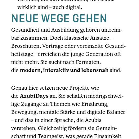
wirklich sind – auch digital.
NEUE WEGE GEHEN
Gesund­heit und Ausbil­dung gehören untrenn­
bar zusammen. Doch klassi­sche Ansätze –
Broschü­ren, Vorträge oder verein­zelte Gesund­
heits­tage – erreichen die junge Genera­tion oft
nicht mehr. Sie sucht nach Formaten,
die
modern, inter­ak­tiv und lebensnah
sind.
Genau hier setzen neue Projekte wie
die
AzubiDays
an. Sie schaffen niedrig­schwel­
lige Zugänge zu Themen wie Ernährung,
Bewegung, mentale Stärke und digitale Balance
– und das in einer Sprache, die Azubis
verstehen. Gleich­zei­tig fördern sie Gemein­
schaft und Teamgeist, was gerade Einsam­keit