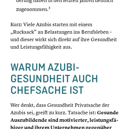
de­rung haben in den letzten Jahren deutlich
3
zugenom­men.
Kurz: Viele Azubis starten mit einem
„Rucksack“ an Belas­tun­gen ins Berufs­le­ben –
und dieser wirkt sich direkt auf ihre Gesund­heit
und Leistungs­fä­hig­keit aus.
WARUM AZUBI-
GESUNDHEIT AUCH
CHEFSACHE IST
Wer denkt, dass Gesund­heit Privat­sa­che der
Azubis sei, greift zu kurz. Tatsache ist:
Gesunde
Auszu­bil­dende sind motivier­ter, leistungs­fä­
hi­ger und ihrem Unter­neh­men gegenüber