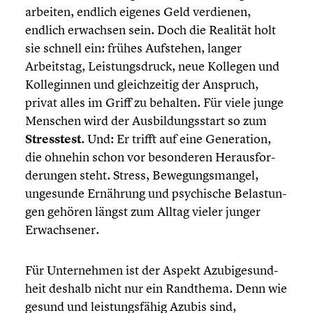
arbeiten, endlich eigenes Geld verdienen,
endlich erwachsen sein. Doch die Realität holt
sie schnell ein: frühes Aufstehen, langer
Arbeits­tag, Leistungs­druck, neue Kollegen und
Kolle­gin­nen und gleich­zei­tig der Anspruch,
privat alles im Griff zu behalten. Für viele junge
Menschen wird der Ausbil­dungs­start so zum
Stress­test
. Und: Er trifft auf eine Genera­tion,
die ohnehin schon vor beson­de­ren Heraus­for­
de­run­gen steht. Stress, Bewegungs­man­gel,
ungesunde Ernährung und psychi­sche Belas­tun­
gen gehören längst zum Alltag vieler junger
Erwach­se­ner.
Für Unter­neh­men ist der Aspekt Azubi­ge­sund­
heit deshalb nicht nur ein Randthema. Denn wie
gesund und leistungs­fä­hig Azubis sind,