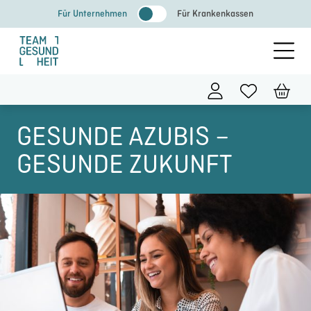
Zum
Für Unternehmen
Für Krankenkassen
Inhalt
springen
GESUNDE AZUBIS –
GESUNDE ZUKUNFT