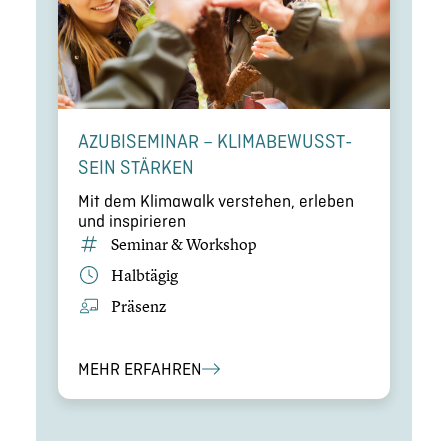
AZUBI­SE­MI­NAR – KLIMA­BE­WUSST­
SEIN STÄRKEN
Mit dem Klimawalk verstehen, erleben
und inspi­rie­ren
Seminar & Workshop
Halbtägig
Präsenz
MEHR ERFAHREN