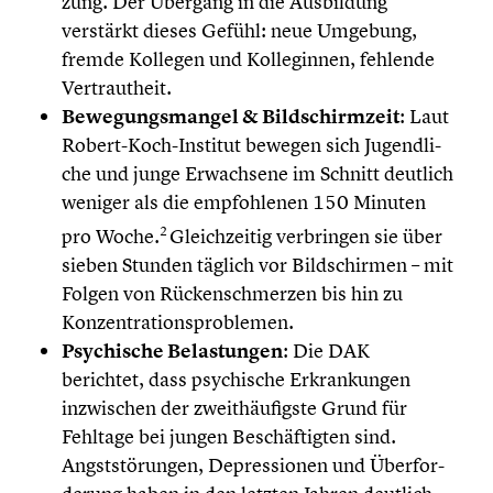
zung. Der Übergang in die Ausbil­dung
verstärkt dieses Gefühl: neue Umgebung,
fremde Kollegen und Kolle­gin­nen, fehlende
Vertraut­heit.
Bewegungs­man­gel & Bildschirm­zeit
: Laut
Robert-Koch-Institut bewegen sich Jugend­li­
che und junge Erwach­sene im Schnitt deutlich
weniger als die empfoh­le­nen 150 Minuten
2
pro Woche.
Gleich­zei­tig verbrin­gen sie über
sieben Stunden täglich vor Bildschir­men – mit
Folgen von Rücken­schmer­zen bis hin zu
Konzen­tra­ti­ons­pro­ble­men.
Psychi­sche Belas­tun­gen
: Die DAK
berichtet, dass psychi­sche Erkran­kun­gen
inzwi­schen der zweit­häu­figste Grund für
Fehltage bei jungen Beschäf­tig­ten sind.
Angst­stö­run­gen, Depres­sio­nen und Überfor­