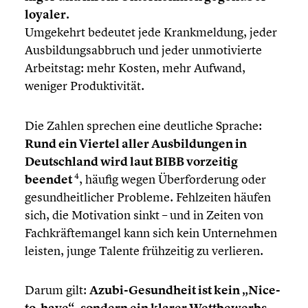
loyaler.
Umgekehrt bedeutet jede Krank­mel­dung, jeder
Ausbil­dungs­ab­bruch und jeder unmoti­vierte
Arbeits­tag: mehr Kosten, mehr Aufwand,
weniger Produk­ti­vi­tät.
Die Zahlen sprechen eine deutliche Sprache:
Rund ein Viertel aller Ausbil­dun­gen in
Deutsch­land wird laut BIBB vorzeitig
4
beendet
, häufig wegen Überfor­de­rung oder
gesund­heit­li­cher Probleme. Fehlzei­ten häufen
sich, die Motiva­tion sinkt – und in Zeiten von
Fachkräf­te­man­gel kann sich kein Unter­neh­men
leisten, junge Talente frühzei­tig zu verlieren.
Darum gilt:
Azubi-Gesundheit ist kein „Nice-
to-have“
,
sondern ein klarer Wettbe­werbs­