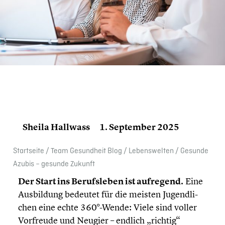
Sheila Hallwass
1. September 2025
Start­seite
/
Team Gesund­heit Blog
/
Lebens­wel­ten
/
Gesunde
Azubis – gesunde Zukunft
Der Start ins Berufs­le­ben ist aufregend.
Eine
Ausbil­dung bedeutet für die meisten Jugend­li­
chen eine echte 360°-Wende: Viele sind voller
Vorfreude und Neugier – endlich „richtig“