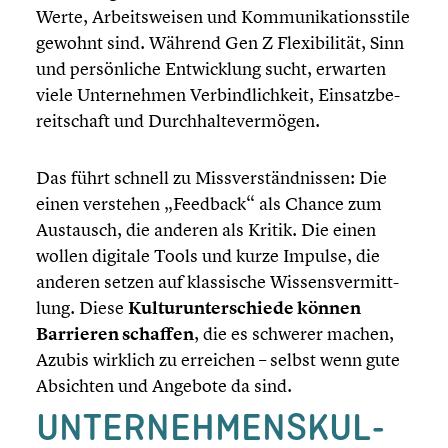
Werte, Arbeits­wei­sen und Kommu­ni­ka­ti­ons­stile
gewohnt sind. Während Gen Z Flexi­bi­li­tät, Sinn
und persön­li­che Entwick­lung sucht, erwarten
viele Unter­neh­men Verbind­lich­keit, Einsatz­be­
reit­schaft und Durch­hal­te­ver­mö­gen.
Das führt schnell zu Missver­ständ­nis­sen: Die
einen verstehen „Feedback“ als Chance zum
Austausch, die anderen als Kritik. Die einen
wollen digitale Tools und kurze Impulse, die
anderen setzen auf klassi­sche Wissens­ver­mitt­
lung. Diese
Kultur­un­ter­schiede können
Barrieren schaffen
, die es schwerer machen,
Azubis wirklich zu erreichen – selbst wenn gute
Absichten und Angebote da sind.
UNTER­NEH­MENS­KUL­