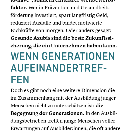
fak­tor.
Wer in Präven­tion und Gesundheits­
förderung inves­tiert, spart langfris­tig Geld,
reduziert Ausfälle und bindet motivierte
Fachkräfte von morgen. Oder anders gesagt:
Gesunde Azubis sind die beste Zukunfts­si­
che­rung, die ein Unter­neh­men haben kann.
WENN GENERA­TIO­NEN
AUFEIN­AN­DER­TREF­
FEN
Doch es gibt noch eine weitere Dimension die
im Zusam­men­hang mit der Ausbil­dung junger
Menschen nicht zu unter­schät­zen ist:
die
Begegnung der Genera­tio­nen
. In den Ausbil­
dungs­be­trie­ben treffen junge Menschen voller
Erwar­tun­gen auf Ausbilder:innen, die oft andere