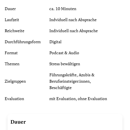
Dauer
ca. 10 Minuten
Laufzeit
Indviduell nach Absprache
Reichweite
Individuell nach Absprache
Durchführungsform
Digital
Format
Podcast & Audio
Themen
Stress bewältigen
Führungskräfte, Azubis &
Zielgruppen
Berufseinsteiger:innen,
Beschäftigte
Evaluation
mit Evaluation, ohne Evaluation
Stress
Dauer
meistern