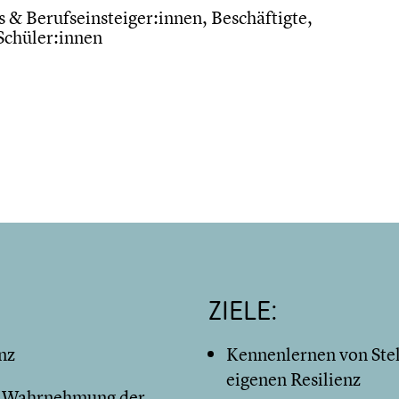
 & Berufseinsteiger:innen, Beschäftigte,
Schüler:innen
ZIELE:
nz
Kennenlernen von Stel
eigenen Resilienz
d Wahrnehmung der