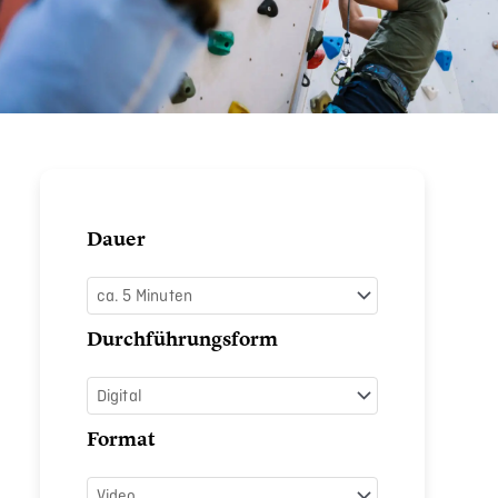
Resilienz
Dauer
fördern
Menge
Durchführungsform
Format