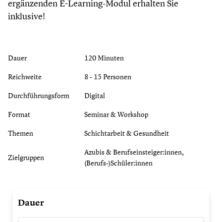
ergänzenden E-Learning-Modul erhalten Sie
inklusive!
Dauer
120 Minuten
Reichweite
8 - 15 Personen
Durchführungsform
Digital
Format
Seminar & Workshop
Themen
Schichtarbeit & Gesundheit
Azubis & Berufseinsteiger:innen,
Zielgruppen
(Berufs-)Schüler:innen
Im
Dauer
Schichtdienst