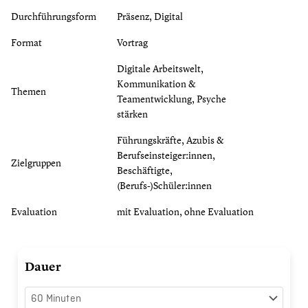
Durchführungsform
Präsenz, Digital
Format
Vortrag
Digitale Arbeitswelt,
Kommunikation &
Themen
Teamentwicklung, Psyche
stärken
Führungskräfte, Azubis &
Berufseinsteiger:innen,
Zielgruppen
Beschäftigte,
(Berufs-)Schüler:innen
Evaluation
mit Evaluation, ohne Evaluation
Future
Dauer
Job
Skills