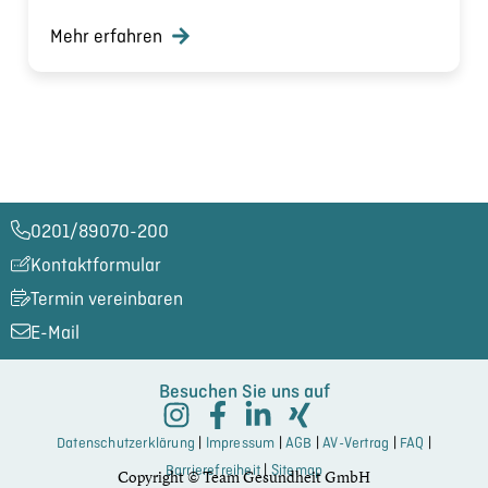
Mehr erfahren
0201/89070-200​
Kontaktformular
Termin vereinbaren
E-Mail
Besuchen Sie uns auf
Datenschutzerklärung
|
Impressum
|
AGB
|
AV-Vertrag
|
FAQ
|
Barrierefreiheit
|
Sitemap
Copyright © Team Gesundheit GmbH