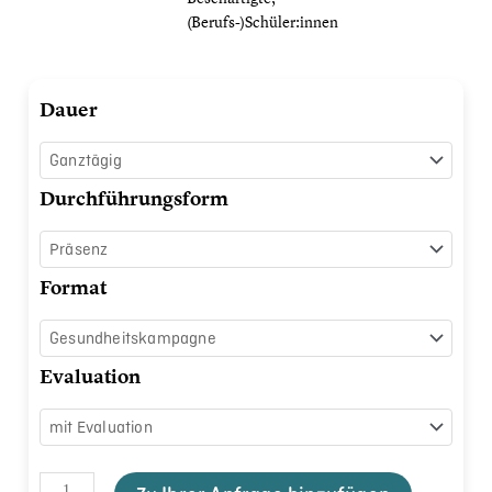
(Berufs-)Schüler:innen
Achtsamkeit
Dauer
lernen
Menge
Durchführungsform
Format
Evaluation