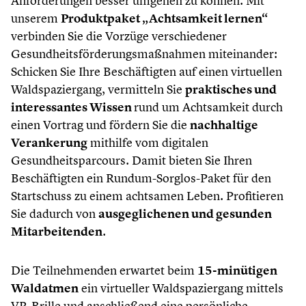
Anforderungen besser umgehen zu können. Mit
unserem
Produktpaket „Achtsamkeit lernen“
verbinden Sie die Vorzüge verschiedener
Gesundheitsförderungsmaßnahmen miteinander:
Schicken Sie Ihre Beschäftigten auf einen virtuellen
Waldspaziergang, vermitteln Sie
praktisches und
interessantes Wissen
rund um Achtsamkeit durch
einen Vortrag und fördern Sie die
nachhaltige
Verankerung
mithilfe vom digitalen
Gesundheitsparcours. Damit bieten Sie Ihren
Beschäftigten ein Rundum-Sorglos-Paket für den
Startschuss zu einem achtsamen Leben. Profitieren
Sie dadurch von
ausgeglichenen und gesunden
Mitarbeitenden
.
Die Teilnehmenden erwartet beim
15-minütigen
Waldatmen
ein virtueller Waldspaziergang mittels
VR-Brille und anschließend eine persönliche