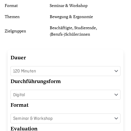
Format
Seminar & Workshop
Themen
Bewegung & Ergonomie
Beschäftigte, Studierende,
Zielgruppen
(Berufs-)Schüler:innen
Ergonomisch
Dauer
und
bewegt
arbeiten
Durchführungsform
im
Homeoffice
Menge
Format
Evaluation