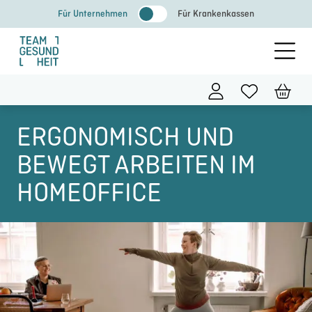
Zum
Für Unternehmen
Für Krankenkassen
Inhalt
springen
ERGONOMISCH UND
BEWEGT ARBEITEN IM
HOMEOFFICE