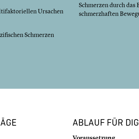
Schmerzen durch das 
tifaktoriellen Ursachen
schmerzhaften Beweg
zifischen Schmerzen
RÄGE
ABLAUF FÜR DIG
Voraussetzung