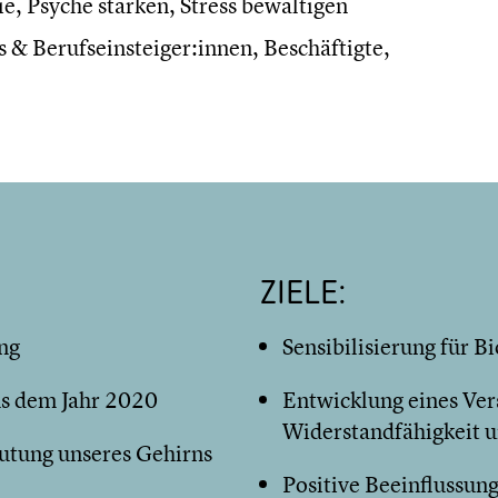
 Psyche stärken, Stress bewältigen
 & Berufseinsteiger:innen, Beschäftigte,
ZIELE:
ng
Sensibilisierung für 
us dem Jahr 2020
Entwicklung eines Ver
Widerstandfähigkeit u
utung unseres Gehirns
Positive Beeinflussun