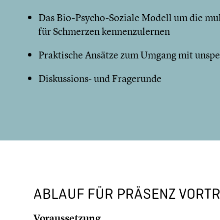
Das Bio-Psycho-Soziale Modell um die mul
für Schmerzen kennenzulernen
Praktische Ansätze zum Umgang mit unspe
Diskussions- und Fragerunde
ABLAUF FÜR PRÄSENZ VORT
Voraussetzung