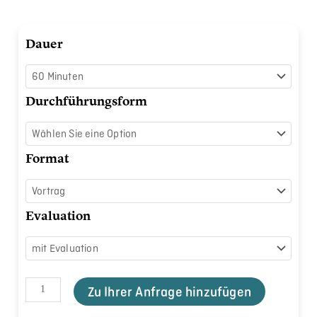
Achtsamkeit
Dauer
lernen
Menge
Durchführungsform
Format
Evaluation
Zu Ihrer Anfrage hinzufügen