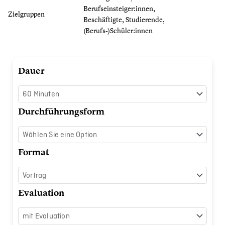
Berufseinsteiger:innen,
Zielgruppen
Beschäftigte, Studierende,
(Berufs-)Schüler:innen
Abwehrkräfte
Dauer
unterstützen
Menge
Durchführungsform
Format
Evaluation