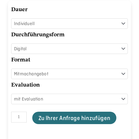
Workout
Dauer
Generator
Menge
Durchführungsform
Format
Evaluation
Zu Ihrer Anfrage hinzufügen