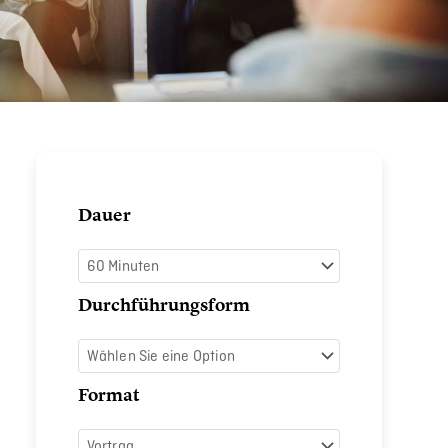
Raus
Dauer
aus
der
Komfortzone
Durchführungsform
Menge
Format