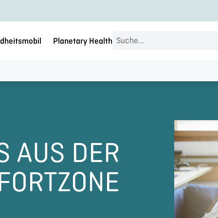
Search
dheitsmobil
Planetary Health
...
S AUS DER
FORTZONE