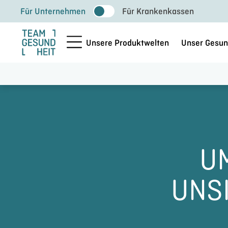
Zum
Für Unternehmen
Für Krankenkassen
Inhalt
springen
Unsere Produktwelten
Unser Gesun
U
UNS