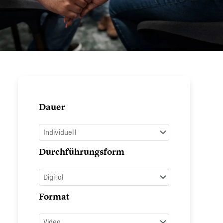
Umgang
Dauer
mit
Unsicherheit
Menge
Durchführungsform
Format