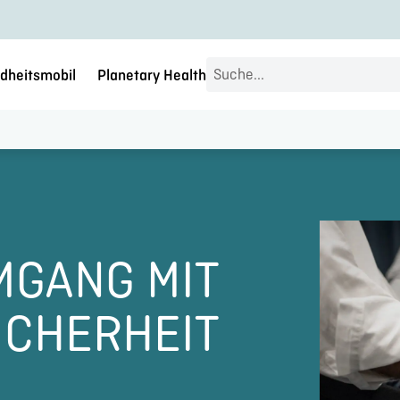
Search
dheitsmobil
Planetary Health
...
MGANG MIT
ICHERHEIT