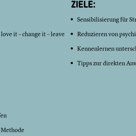
ZIELE:
Sensibilisierung für S
ve it – change it – leave
Reduzieren von psych
Kennenlernen untersc
Tipps zur direkten An
fen
1-Methode