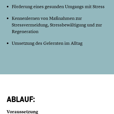
Förderung eines gesunden Umgangs mit Stress
Kennenlernen von Maßnahmen zur
Stressvermeidung, Stressbewältigung und zur
Regeneration
Umsetzung des Gelernten im Alltag
ABLAUF:
Voraussetzung