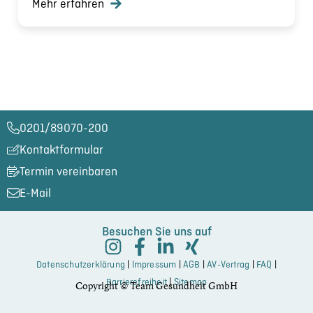
Mehr erfahren
0201/89070-200​
Kontaktformular
Termin vereinbaren
E-Mail
Besuchen Sie uns auf
Datenschutzerklärung
|
Impressum
|
AGB
|
AV-Vertrag
|
FAQ
|
Barrierefreiheit
|
Sitemap
Copyright © Team Gesundheit GmbH