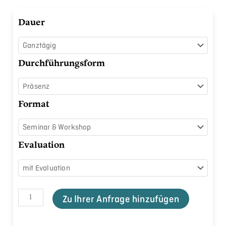
Resilienz
Dauer
stärken
Menge
Durchführungsform
Format
Evaluation
Zu Ihrer Anfrage hinzufügen