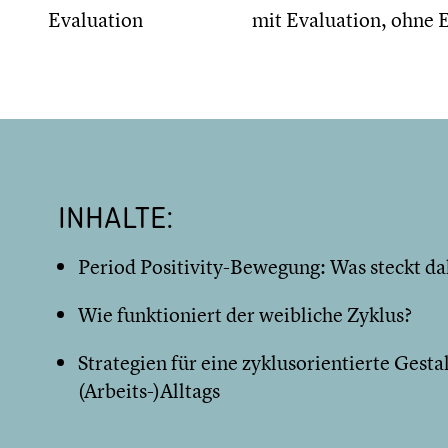
Evaluation
mit Evaluation, ohne 
INHALTE:
Period Positivity-Bewegung: Was steckt da
Wie funktioniert der weibliche Zyklus?
Strategien für eine zyklusorientierte Gesta
(Arbeits-)Alltags