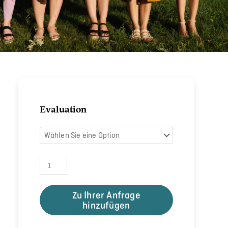
Period
Evaluation
Positivity
Menge
Zu Ihrer Anfrage
hinzufügen