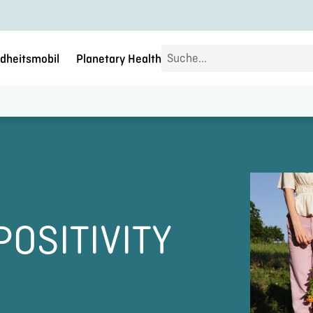
Search
dheitsmobil
Planetary Health
...
POSITIVITY