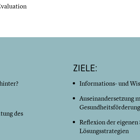
Evaluation
ZIELE:
hinter?
Informations- und Wi
Auseinandersetzung mi
Gesundheitsförderun
ltung des
Reflexion der eigenen
Lösungsstrategien