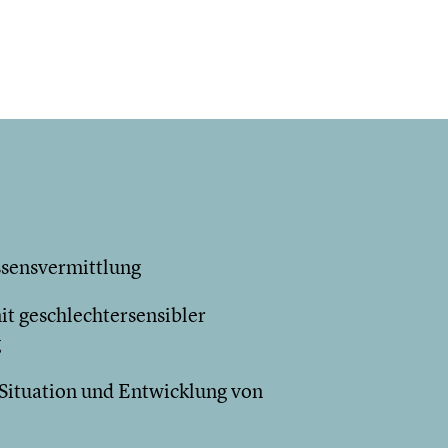
ssensvermittlung
t geschlechtersensibler
g
 Situation und Entwicklung von