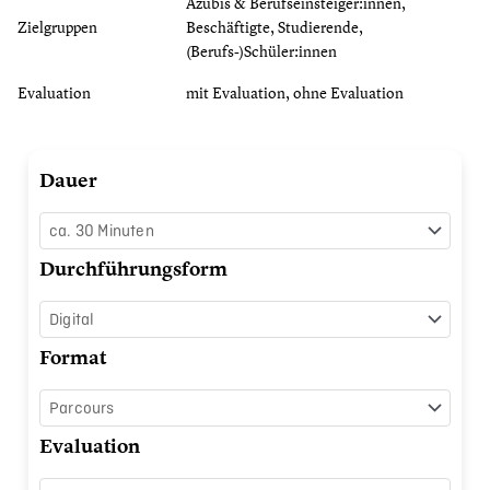
Azubis & Berufseinsteiger:innen,
Zielgruppen
Beschäftigte, Studierende,
(Berufs-)Schüler:innen
Evaluation
mit Evaluation, ohne Evaluation
Osterspecial
Dauer
Menge
Durchführungsform
Format
Evaluation