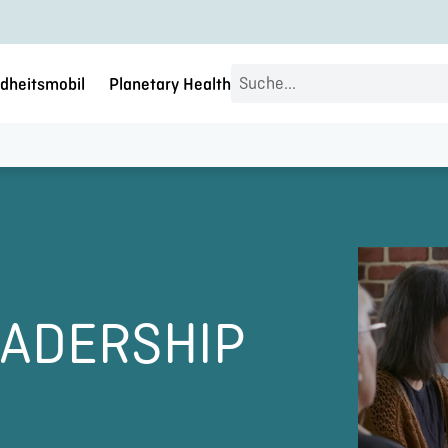
Search
dheitsmobil
Planetary Health
...
EADERSHIP