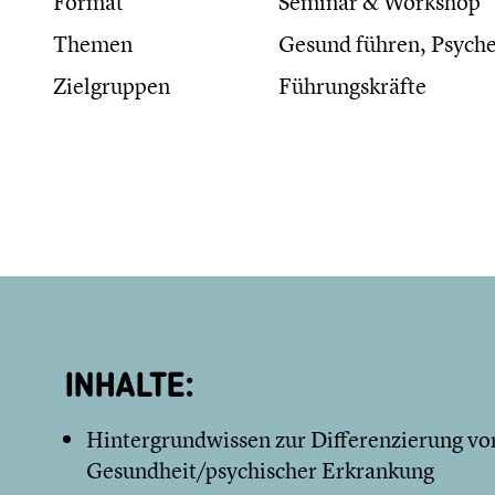
Format
Seminar & Workshop
Themen
Gesund führen, Psyche
Zielgruppen
Führungskräfte
INHALTE:
Hintergrundwissen zur Differenzierung vo
Gesundheit/psychischer Erkrankung