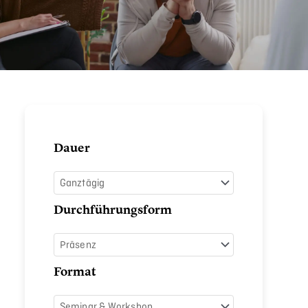
Mindful
Dauer
Leadership
Menge
Durchführungsform
Format