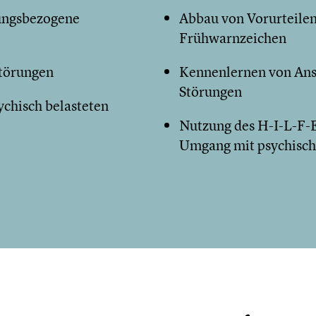
tungsbezogene
Abbau von Vorurteilen
Frühwarnzeichen
Störungen
Kennenlernen von Ans
Störungen
chisch belasteten
Nutzung des H-I-L-F-E
Umgang mit psychisch