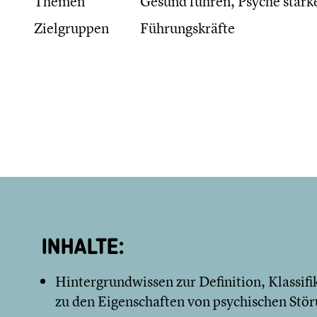
Themen
Gesund führen, Psyche stärk
Zielgruppen
Führungskräfte
INHALTE:
Hintergrundwissen zur Definition, Klassif
zu den Eigenschaften von psychischen Stö