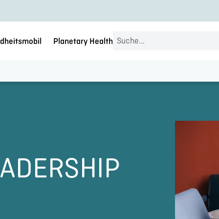
Search
dheitsmobil
Planetary Health
...
EADERSHIP