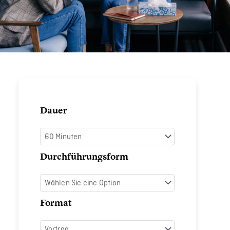
Mindful
Dauer
Leadership
Menge
Durchführungsform
Format