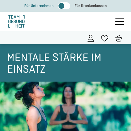
Zum
Für Unternehmen
Für Krankenkassen
Inhalt
springen
MENTALE STÄRKE IM
EINSATZ