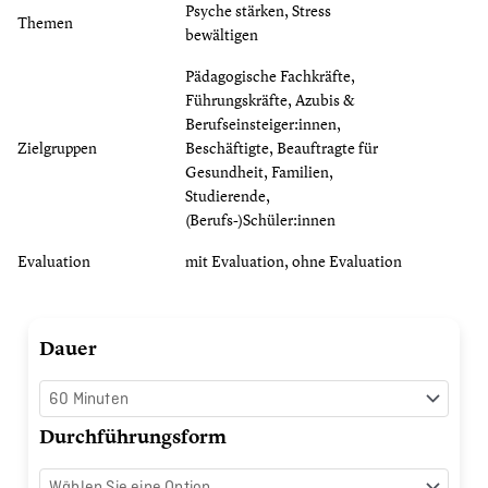
Psyche stärken, Stress
Themen
bewältigen
Pädagogische Fachkräfte,
Führungskräfte, Azubis &
Berufseinsteiger:innen,
Zielgruppen
Beschäftigte, Beauftragte für
Gesundheit, Familien,
Studierende,
(Berufs-)Schüler:innen
Evaluation
mit Evaluation, ohne Evaluation
Mentale
Dauer
Stärke
im
Einsatz
Durchführungsform
Menge