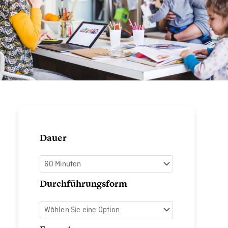
Mental
Dauer
Load
verstehen
Menge
Durchführungsform