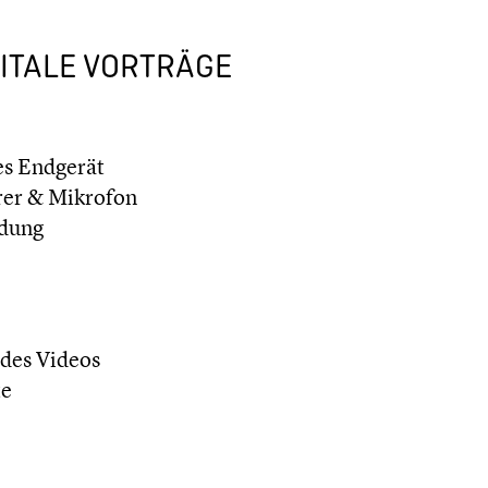
ITALE VORTRÄGE
s Endgerät
rer & Mikrofon
ndung
 des Videos
te