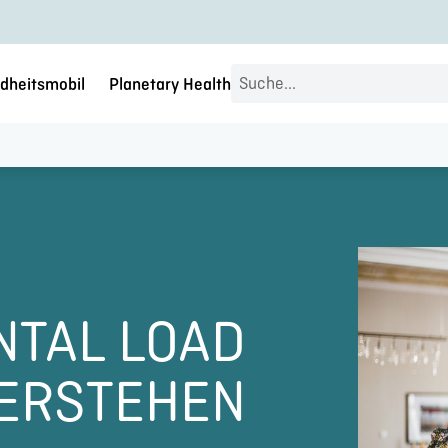
Search
dheitsmobil
Planetary Health
...
NTAL LOAD
ERSTEHEN