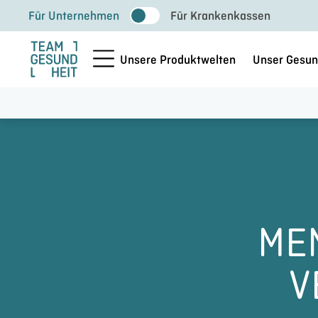
Zum
Für Unternehmen
Für Krankenkassen
Inhalt
springen
Unsere Produktwelten
Unser Gesun
ME
V