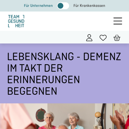
Zum
Für Unternehmen
Für Krankenkassen
Inhalt
springen
LEBENSKLANG - DEMENZ
IM TAKT DER
ERINNERUNGEN
BEGEGNEN