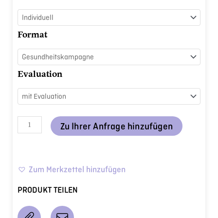
-
Demenz
im
Format
Takt
der
Erinnerungen
Evaluation
begegnen
Menge
Zu Ihrer Anfrage hinzufügen
Zum Merkzettel hinzufügen
PRODUKT TEILEN