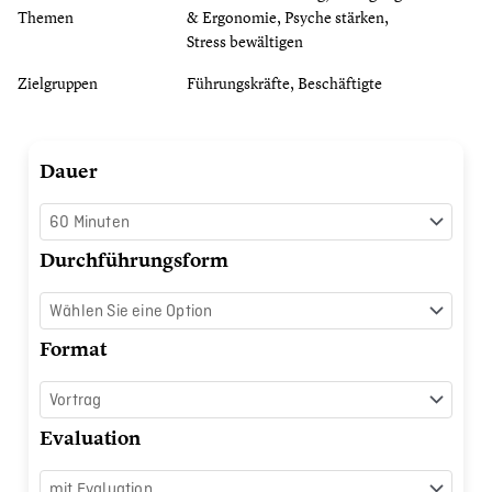
Themen
& Ergonomie, Psyche stärken,
Stress bewältigen
Zielgruppen
Führungskräfte, Beschäftigte
Gesundheit
Dauer
ist
Männersache
Menge
Durchführungsform
Format
Evaluation