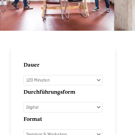
Gesund
Dauer
arbeiten
Menge
Durchführungsform
Format