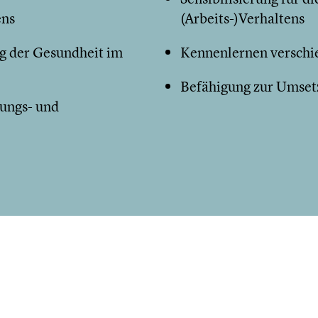
ens
(Arbeits-)Verhaltens
g der Gesundheit im
Kennenlernen verschie
Befähigung zur Umset
ungs- und