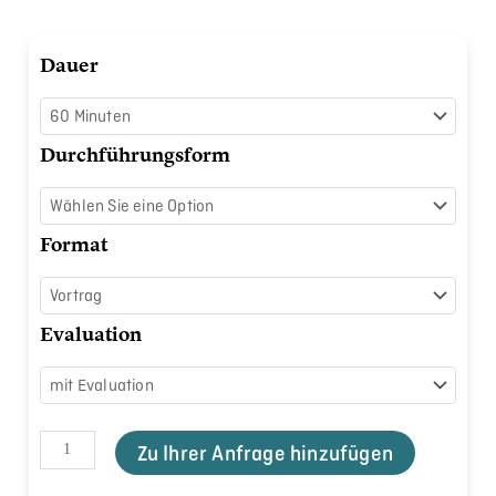
Ernährungstrends
Dauer
kennenlernen
Menge
Durchführungsform
Format
Evaluation
Zu Ihrer Anfrage hinzufügen