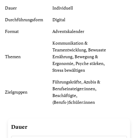
Dauer
Individuell
Durchführungsform
Digital
Format
Adventskalender
Kommunikation &
Teamentwicklung, Bewusste
Themen
Ernährung, Bewegung &
Ergonomie, Psyche stärken,
Stress bewältigen
Führungskräfte, Azubis &
Berufseinsteiger:innen,
Zielgruppen
Beschäftigte,
(Berufs-)Schüler:innen
Digitaler
Dauer
Adventskalender