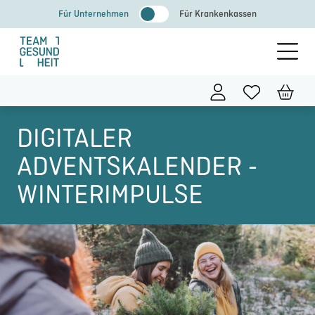
Zum
Für Unternehmen
Für Krankenkassen
Inhalt
springen
DIGITALER
ADVENTSKALENDER -
WINTERIMPULSE