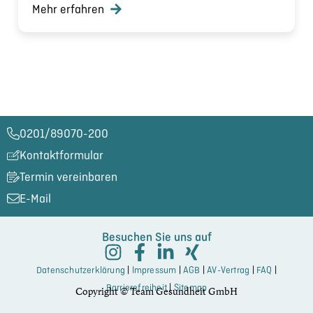
Mehr erfahren
0201/89070-200​
Kontaktformular
Termin vereinbaren
E-Mail
Besuchen Sie uns auf
Datenschutzerklärung
|
Impressum
|
AGB
|
AV-Vertrag
|
FAQ
|
Barrierefreiheit
|
Sitemap
Copyright © Team Gesundheit GmbH