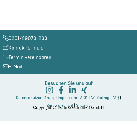
0201/89070-200​
Kontaktformular
Termin vereinbaren
E-Mail
Besuchen Sie uns auf
Datenschutzerklärung
|
Impressum
|
AGB
|
AV-Vertrag
|
FAQ
|
Barrierefreiheit
|
Sitemap
Copyright © Team Gesundheit GmbH