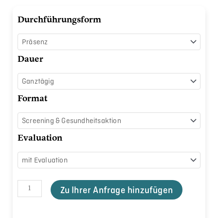
Biody
Durchführungsform
Coach™
Menge
Dauer
Format
Evaluation
Zu Ihrer Anfrage hinzufügen