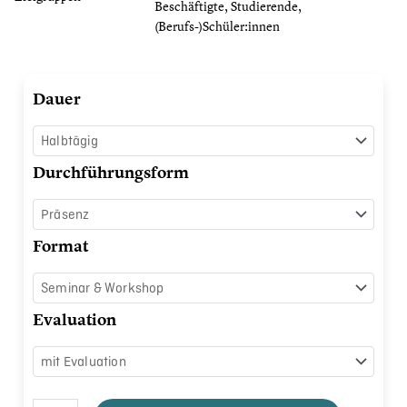
Beschäftigte, Studierende,
(Berufs-)Schüler:innen
Besser
Dauer
schlafen
und
wach
Durchführungsform
durch
den
Tag
Format
Menge
Evaluation