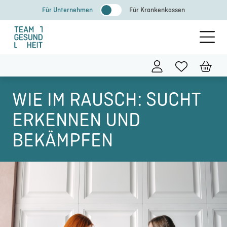
Zum
Für Unternehmen
Für Krankenkassen
Inhalt
springen
WIE IM RAUSCH: SUCHT
ERKENNEN UND
BEKÄMPFEN