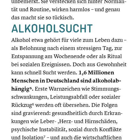
unbemerkt. Sie verste­cken sich hinter Norma­li­
tät und Routine, wirken harmlos – und genau
das macht sie so tückisch.
ALKOHOL­SUCHT
Alkohol etwa gehört für viele zum Leben dazu –
als Belohnung nach einem stres­si­gen Tag, zur
Entspan­nung am Wochen­ende oder als Ritual
bei sozialen Ereig­nis­sen. Doch aus Gewohn­heit
kann schnell Sucht werden.
1,6 Millionen
Menschen in Deutsch­land sind alkohol­ab­
hän­gig⁵.
Erste Warnzei­chen wie Stimmungs­
schwan­kun­gen, Leistungs­ab­fall oder sozialer
Rückzug⁶ werden oft übersehen. Die Folgen
sind gravie­rend: gesund­heit­lich durch Erkran­
kun­gen wie Leber- ‚Herz- und Hirnschä­den,
psychi­sche Insta­bi­li­tät, sozial durch Konflikte
und Isola­ti­on⁷ – und auch die wirtschaft­li­chen