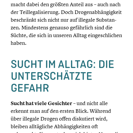
macht dabei den größten Anteil aus – auch nach
der Teille­ga­li­sie­rung. Doch Drogen­ab­hän­gig­keit
beschränkt sich nicht nur auf illegale Substan­
zen. Mindes­tens genauso gefähr­lich sind die
Süchte, die sich in unseren Alltag einge­schli­chen
haben.
SUCHT IM ALLTAG: DIE
UNTER­SCHÄTZTE
GEFAHR
Sucht hat viele Gesichter
– und nicht alle
erkennt man auf den ersten Blick. Während
über illegale Drogen offen disku­tiert wird,
bleiben alltäg­li­che Abhän­gig­kei­ten oft