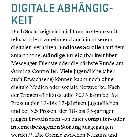
DIGITALE ABHÄN­GIG­
KEIT
Doch Sucht zeigt sich nicht nur in Genuss­mit­
teln, sondern zunehmend auch in unserem
digitalen Verhalten.
Endloses Scrollen
auf dem
Smart­phone,
ständige Erreich­bar­keit
über
Messenger-Dienste oder die nächste Runde am
Gaming-Controller. Viele Jugend­li­che (aber
auch Erwach­sene) können kaum noch ohne
digitale Medien oder soziale Netzwerke. Nach
der Drogen­af­fi­ni­täts­stu­die 2023 kann bei 8,4
Prozent der 12- bis 17-jährigen Jugend­li­chen
und bei 5,5 Prozent der 18- bis 25-jährigen
jungen Erwach­se­nen von einer
computer- oder
inter­net­be­zo­ge­nen Störung
ausge­gan­gen
werden¹¹. Die Grenze zwischen Nutzung und