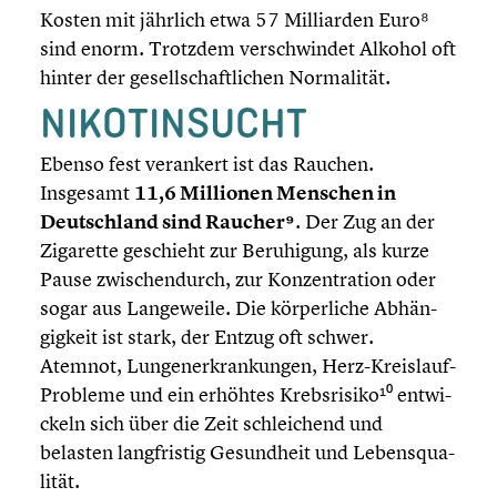
Kosten mit jährlich etwa 57 Milli­ar­den Euro⁸
sind enorm. Trotzdem verschwin­det Alkohol oft
hinter der gesell­schaft­li­chen Norma­li­tät.
NIKOTIN­SUCHT
Ebenso fest verankert ist das Rauchen.
Insgesamt
11,6 Millionen Menschen in
Deutsch­land sind Raucher⁹
. Der Zug an der
Zigarette geschieht zur Beruhi­gung, als kurze
Pause zwischen­durch, zur Konzen­tra­tion oder
sogar aus Lange­weile. Die körper­li­che Abhän­
gig­keit ist stark, der Entzug oft schwer.
Atemnot, Lungen­er­kran­kun­gen, Herz-Kreislauf-
Probleme und ein erhöhtes Krebs­ri­si­ko¹⁰ entwi­
ckeln sich über die Zeit schlei­chend und
belasten langfris­tig Gesund­heit und Lebens­qua­
li­tät.