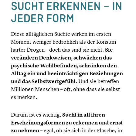
SUCHT ERKENNEN – IN
JEDER FORM
Diese alltäg­li­chen Süchte wirken im ersten
Moment weniger bedroh­lich als der Konsum
harter Drogen – doch das sind sie nicht.
Sie
verändern Denkwei­sen, schwächen das
psychi­sche Wohlbe­fin­den, schränken den
Alltag ein und beein­träch­ti­gen Bezie­hun­gen
und das Selbst­wert­ge­fühl.
Und sie betreffen
Millionen Menschen – oft, ohne dass sie selbst
es merken.
Darum ist es wichtig,
Sucht in all ihren
Erschei­nungs­for­men zu erkennen und ernst
zu nehmen
– egal, ob sie sich in der Flasche, im