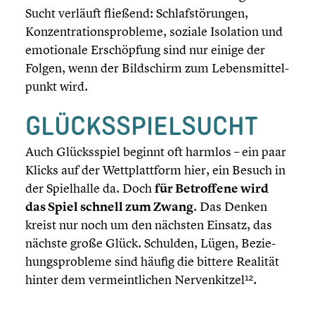
Sucht verläuft fließend: Schlaf­stö­run­gen,
Konzen­tra­ti­ons­pro­bleme, soziale Isolation und
emotio­nale Erschöp­fung sind nur einige der
Folgen, wenn der Bildschirm zum Lebens­mit­tel­
punkt wird.
GLÜCKS­SPIEL­SUCHT
Auch Glücks­spiel beginnt oft harmlos – ein paar
Klicks auf der Wettplatt­form hier, ein Besuch in
der Spiel­halle da. Doch
f
ür Betrof­fene wird
das Spiel schnell zum Zwang
. Das Denken
kreist nur noch um den nächsten Einsatz, das
nächste große Glück. Schulden, Lügen, Bezie­
hungs­pro­bleme sind häufig die bittere Realität
hinter dem vermeint­li­chen Nerven­kit­zel¹².