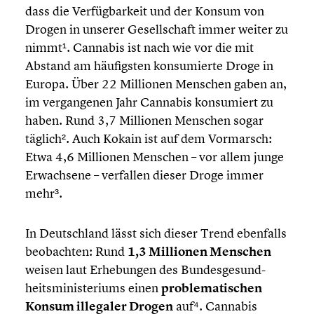
dass die Verfüg­bar­keit und der Konsum von
Drogen in unserer Gesell­schaft immer weiter zu
nimmt¹. Cannabis ist nach wie vor die mit
Abstand am häufigs­ten konsu­mierte Droge in
Europa. Über 22 Millionen Menschen gaben an,
im vergan­ge­nen Jahr Cannabis konsu­miert zu
haben. Rund 3,7 Millionen Menschen sogar
täglich².
Auch Kokain ist auf dem Vormarsch:
Etwa 4,6 Millionen Menschen – vor allem junge
Erwach­sene – verfallen dieser Droge immer
mehr³.
In Deutsch­land lässt sich dieser Trend ebenfalls
beobach­ten: Rund
1,3 Millionen Menschen
weisen laut Erhebun­gen des Bundes­ge­sund­
heits­mi­nis­te­ri­ums einen
proble­ma­ti­schen
Konsum illegaler Drogen
auf⁴. Cannabis