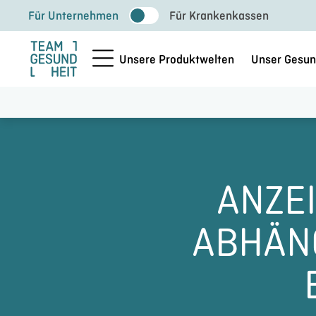
Zum
Für Unternehmen
Für Krankenkassen
Inhalt
springen
Unsere Produktwelten
Unser Gesun
ANZE
ABHÄN