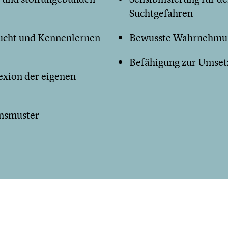
Suchtgefahren
Sucht und Kennenlernen
Bewusste Wahrnehmun
Befähigung zur Umsetz
exion der eigenen
ensmuster