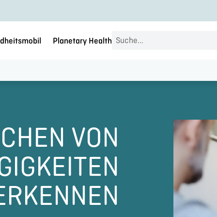
Search
dheitsmobil
Planetary Health
...
ICHEN VON
GIGKEITEN
ERKENNEN