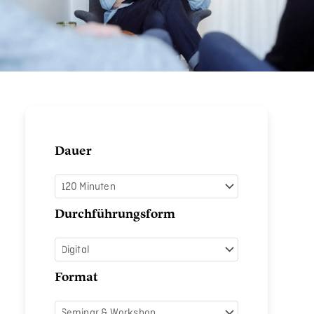
Anzeichen
Dauer
von
Abhängigkeiten
erkennen
Durchführungsform
Menge
Format