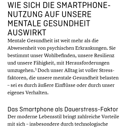
WIE SICH DIE SMARTPHONE-
NUTZUNG AUF UNSERE
MENTALE GESUND­HEIT
AUSWIRKT
Mentale Gesund­heit ist weit mehr als die
Abwesen­heit von psychi­schen Erkran­kun­gen. Sie
bestimmt unser Wohlbe­fin­den, unsere Resilienz
und unsere Fähigkeit, mit Heraus­for­de­run­gen
1
umzugehen.
Doch unser Alltag ist voller Stress­
fak­to­ren, die unsere mentale Gesund­heit belasten
– sei es durch äußere Einflüsse oder durch unser
eigenes Verhalten.
Das Smart­phone als Dauerstress-Faktor
Der moderne Lebens­stil bringt zahlrei­che Vorteile
mit sich – insbe­son­dere durch techno­lo­gi­sche