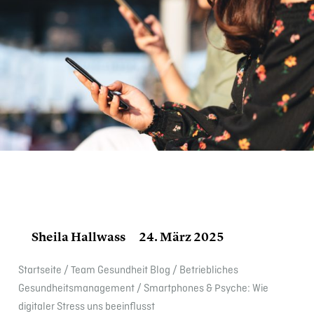
Sheila Hallwass
24. März 2025
Start­seite
/
Team Gesund­heit Blog
/
Betrieb­li­ches
Gesundheits­management
/
Smart­phones & Psyche: Wie
digitaler Stress uns beein­flusst