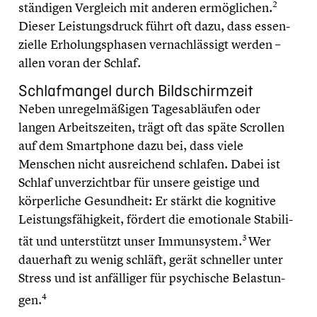
2
ständigen Vergleich mit anderen ermög­li­chen.
Dieser Leistungs­druck führt oft dazu, dass essen­
zi­elle Erholungs­pha­sen vernach­läs­sigt werden –
allen voran der Schlaf.
Schlaf­man­gel durch Bildschirm­zeit
Neben unregel­mä­ßi­gen Tages­ab­läu­fen oder
langen Arbeits­zei­ten, trägt oft das späte Scrollen
auf dem Smart­phone dazu bei, dass viele
Menschen nicht ausrei­chend schlafen. Dabei ist
Schlaf unver­zicht­bar für unsere geistige und
körper­li­che Gesund­heit: Er stärkt die kognitive
Leistungs­fä­hig­keit, fördert die emotio­nale Stabi­li­
3
tät und unter­stützt unser Immun­sys­tem.
Wer
dauerhaft zu wenig schläft, gerät schneller unter
Stress und ist anfäl­li­ger für psychi­sche Belas­tun­
4
gen.