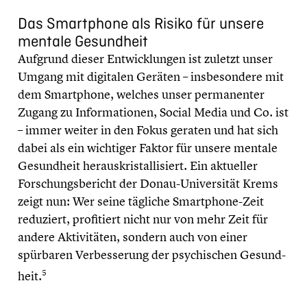
Das Smart­phone als Risiko für unsere
mentale Gesund­heit
Aufgrund dieser Entwick­lun­gen ist zuletzt unser
Umgang mit digitalen Geräten – insbe­son­dere mit
dem Smart­phone, welches unser perma­nen­ter
Zugang zu Infor­ma­tio­nen, Social Media und Co. ist
– immer weiter in den Fokus geraten und hat sich
dabei als ein wichtiger Faktor für unsere mentale
Gesund­heit heraus­kris­tal­li­siert. Ein aktueller
Forschungs­be­richt der Donau-Universität Krems
zeigt nun: Wer seine tägliche Smartphone-Zeit
reduziert, profi­tiert nicht nur von mehr Zeit für
andere Aktivi­tä­ten, sondern auch von einer
spürbaren Verbes­se­rung der psychi­schen Gesund­
5
heit.