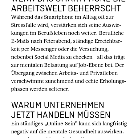
ARBEITS­WELT BEHERRSCHT
Während das Smart­phone im Alltag oft zur
Stress­falle wird, verstär­ken sich seine Auswir­
kun­gen im Berufs­le­ben noch weiter. Beruf­li­che
E‑Mails nach Feier­abend, ständige Erreich­bar­
keit per Messenger oder die Versu­chung,
nebenbei Social Media zu checken – all das trägt
zur mentalen Belastung auf Job-Ebene bei. Der
Übergang zwischen Arbeits- und Privat­le­ben
verschwimmt zunehmend und echte Erholungs­
pha­sen werden seltener.
WARUM UNTER­NEH­MEN
JETZT HANDELN MÜSSEN
Ein ständiges „Online-Sein“ kann sich langfris­tig
negativ auf die mentale Gesund­heit auswirken.