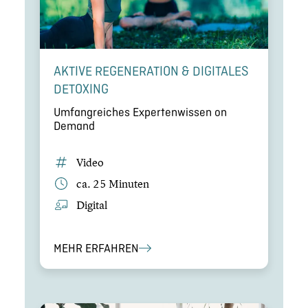
AKTIVE REGENE­RA­TION & DIGITALES
DETOXING
Umfang­rei­ches Exper­ten­wis­sen on
Demand
Video
ca. 25 Minuten
Digital
MEHR ERFAHREN