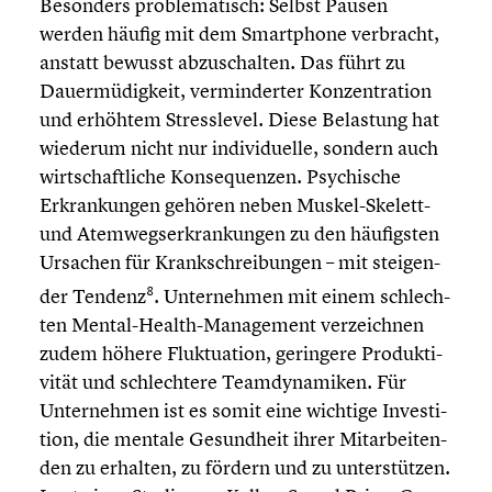
Besonders proble­ma­tisch: Selbst Pausen
werden häufig mit dem Smart­phone verbracht,
anstatt bewusst abzuschal­ten. Das führt zu
Dauer­mü­dig­keit, vermin­der­ter Konzen­tra­tion
und erhöhtem Stress­le­vel. Diese Belastung hat
wiederum nicht nur indivi­du­elle, sondern auch
wirtschaft­li­che Konse­quen­zen.
Psychi­sche
Erkran­kun­gen gehören neben Muskel-Skelett-
und Atemwegs­er­kran­kun­gen zu den häufigs­ten
Ursachen für Krank­schrei­bun­gen – mit steigen­
8
der Tendenz
. Unter­neh­men mit einem schlech­
ten Mental-Health-Management verzeich­nen
zudem höhere Fluktua­tion, geringere Produk­ti­
vi­tät und schlech­tere Teamdy­na­mi­ken. Für
Unter­neh­men ist es somit eine wichtige Inves­ti­
tion, die mentale Gesund­heit ihrer Mitar­bei­ten­
den zu erhalten, zu fördern und zu unter­stüt­zen.