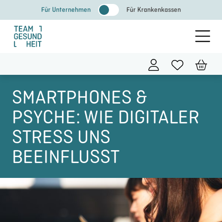
Zum
Für Unternehmen
Für Krankenkassen
Inhalt
springen
SMARTPHONES &
PSYCHE: WIE DIGITALER
STRESS UNS
BEEINFLUSST