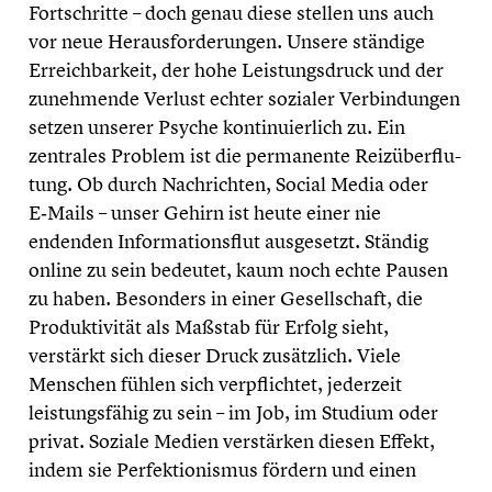
Fortschritte – doch genau diese stellen uns auch
vor neue Heraus­for­de­run­gen. Unsere ständige
Erreich­bar­keit, der hohe Leistungs­druck und der
zuneh­mende Verlust echter sozialer Verbin­dun­gen
setzen unserer Psyche konti­nu­ier­lich zu. Ein
zentrales Problem ist die perma­nente Reizüber­flu­
tung. Ob durch Nachrich­ten, Social Media oder
E‑Mails – unser Gehirn ist heute einer nie
endenden Infor­ma­ti­ons­flut ausge­setzt. Ständig
online zu sein bedeutet, kaum noch echte Pausen
zu haben. Besonders in einer Gesell­schaft, die
Produk­ti­vi­tät als Maßstab für Erfolg sieht,
verstärkt sich dieser Druck zusätz­lich. Viele
Menschen fühlen sich verpflich­tet, jederzeit
leistungs­fä­hig zu sein – im Job, im Studium oder
privat. Soziale Medien verstär­ken diesen Effekt,
indem sie Perfek­tio­nis­mus fördern und einen