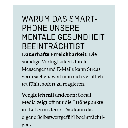
WARUM DAS SMART­
PHONE UNSERE
MENTALE GESUND­HEIT
BEEIN­TRÄCH­TIGT
Dauer­hafte Erreich­bar­keit:
Die
ständige Verfüg­bar­keit durch
Messenger und E‑Mails kann Stress
verur­sa­chen, weil man sich verpflich­
tet fühlt, sofort zu reagieren.
Vergleich mit anderen:
Social
Media zeigt oft nur die “Höhepunkte”
im Leben anderer. Das kann das
eigene Selbst­wert­ge­fühl beein­träch­ti­
gen.