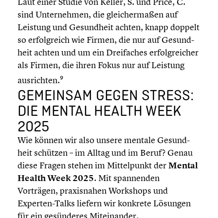
Laut einer Studie von Keller, S. und Price, C.
sind Unter­neh­men, die gleicher­ma­ßen auf
Leistung und Gesund­heit achten, knapp doppelt
so erfolg­reich wie Firmen, die nur auf Gesund­
heit achten und um ein Dreifa­ches erfolg­rei­cher
als Firmen, die ihren Fokus nur auf Leistung
9
ausrich­ten.
GEMEINSAM GEGEN STRESS:
DIE MENTAL HEALTH WEEK
2025
Wie können wir also unsere mentale Gesund­
heit schützen – im Alltag und im Beruf? Genau
diese Fragen stehen im Mittel­punkt der
Mental
Health Week 2025
. Mit spannen­den
Vorträgen, praxis­na­hen Workshops und
Experten-Talks liefern wir konkrete Lösungen
für ein gesün­de­res Mitein­an­der.