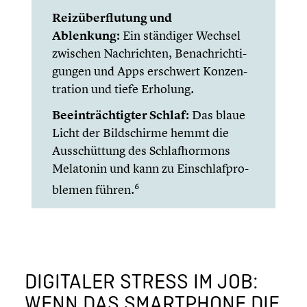
Reizüber­flu­tung und
Ablenkung:
Ein ständiger Wechsel
zwischen Nachrich­ten, Benach­rich­ti­
gun­gen und Apps erschwert Konzen­
tra­tion und tiefe Erholung.
Beein­träch­tig­ter Schlaf:
Das blaue
Licht der Bildschirme hemmt die
Ausschüt­tung des Schlaf­hor­mons
Melatonin und kann zu Einschlaf­pro­
6
ble­men führen.
DIGITALER STRESS IM JOB:
WENN DAS SMART­PHONE DIE