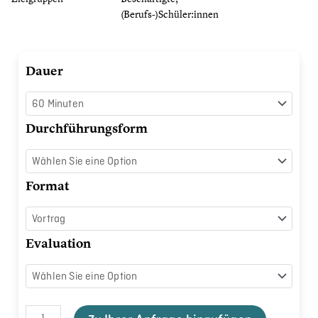
(Berufs-)Schüler:innen
Work
Dauer
smarter,
not
harder
Durchführungsform
Menge
Format
Evaluation