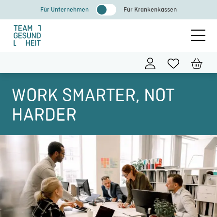
Zum
Für Unternehmen
Für Krankenkassen
Inhalt
springen
WORK SMARTER, NOT
HARDER