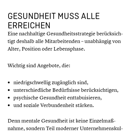
GESUND­HEIT MUSS ALLE
ERREICHEN
Eine nachhal­tige Gesund­heits­stra­te­gie berück­sich­
tigt deshalb alle Mitar­bei­ten­den – unabhän­gig von
Alter, Position oder Lebens­phase.
Wichtig sind Angebote, die:
niedrig­schwel­lig zugäng­lich sind,
unter­schied­li­che Bedürf­nisse berück­sich­ti­gen,
psychi­sche Gesund­heit entta­bui­sie­ren,
und soziale Verbun­den­heit stärken.
Denn mentale Gesund­heit ist keine Einzel­maß­
nahme, sondern Teil moderner Unter­neh­mens­kul­