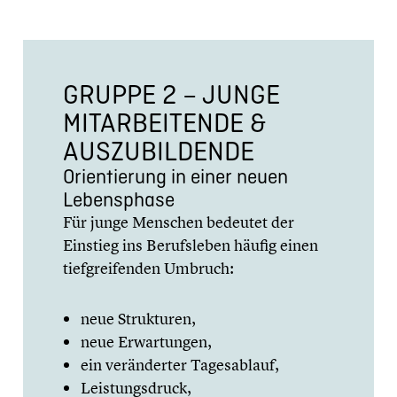
GRUPPE 2 – JUNGE
MITAR­BEI­TENDE &
AUSZU­BIL­DENDE
Orien­tie­rung in einer neuen
Lebens­phase
Für junge Menschen bedeutet der
Einstieg ins Berufs­le­ben häufig einen
tiefgrei­fen­den Umbruch:
neue Struk­tu­ren,
neue Erwar­tun­gen,
ein verän­der­ter Tages­ab­lauf,
Leistungs­druck,