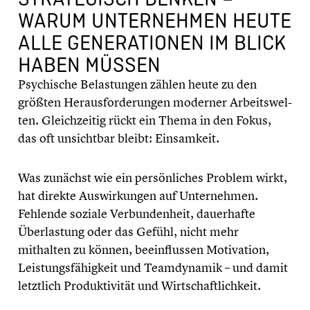
WARUM UNTER­NEH­MEN HEUTE
ALLE GENERA­TIO­NEN IM BLICK
HABEN MÜSSEN
Psychi­sche Belas­tun­gen zählen heute zu den
größten Heraus­for­de­run­gen moderner Arbeits­wel­
ten. Gleich­zei­tig rückt ein Thema in den Fokus,
das oft unsicht­bar bleibt: Einsam­keit.
Was zunächst wie ein persön­li­ches Problem wirkt,
hat direkte Auswir­kun­gen auf Unter­neh­men.
Fehlende soziale Verbun­den­heit, dauer­hafte
Überlas­tung oder das Gefühl, nicht mehr
mithalten zu können, beein­flus­sen Motiva­tion,
Leistungs­fä­hig­keit und Teamdy­na­mik – und damit
letztlich Produk­ti­vi­tät und Wirtschaft­lich­keit.