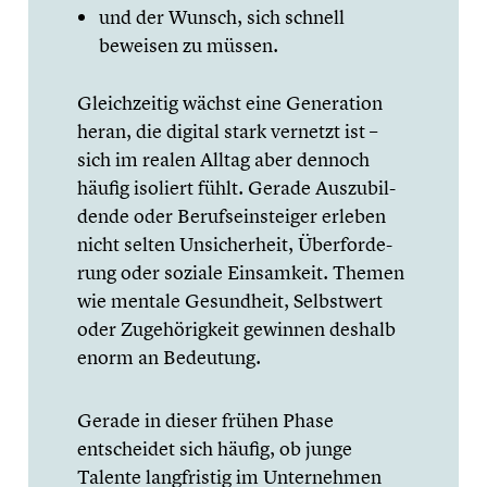
und der Wunsch, sich schnell
beweisen zu müssen.
Gleich­zei­tig wächst eine Genera­tion
heran, die digital stark vernetzt ist –
sich im realen Alltag aber dennoch
häufig isoliert fühlt. Gerade Auszu­bil­
dende oder Berufs­ein­stei­ger erleben
nicht selten Unsicher­heit, Überfor­de­
rung oder soziale Einsam­keit. Themen
wie mentale Gesund­heit, Selbst­wert
oder Zugehö­rig­keit gewinnen deshalb
enorm an Bedeutung.
Gerade in dieser frühen Phase
entschei­det sich häufig, ob junge
Talente langfris­tig im Unter­neh­men