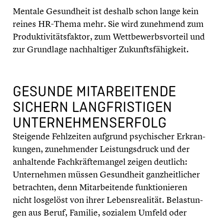
Mentale Gesund­heit ist deshalb schon lange kein
reines HR-Thema mehr. Sie wird zunehmend zum
Produk­ti­vi­täts­fak­tor, zum Wettbe­werbs­vor­teil und
zur Grundlage nachhal­ti­ger Zukunfts­fä­hig­keit.
GESUNDE MITAR­BEI­TENDE
SICHERN LANGFRIS­TI­GEN
UNTER­NEH­MENS­ER­FOLG
Steigende Fehlzei­ten aufgrund psychi­scher Erkran­
kun­gen, zuneh­men­der Leistungs­druck und der
anhal­tende Fachkräf­te­man­gel zeigen deutlich:
Unter­neh­men müssen Gesund­heit ganzheit­li­cher
betrach­ten, denn Mitar­bei­tende funktio­nie­ren
nicht losgelöst von ihrer Lebens­rea­li­tät. Belas­tun­
gen aus Beruf, Familie, sozialem Umfeld oder