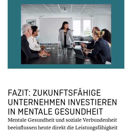
FAZIT: ZUKUNFTS­FÄ­HIGE
UNTER­NEH­MEN INVES­TIE­REN
IN MENTALE GESUND­HEIT
Mentale Gesund­heit und soziale Verbun­den­heit
beein­flus­sen heute direkt die Leistungs­fä­hig­keit