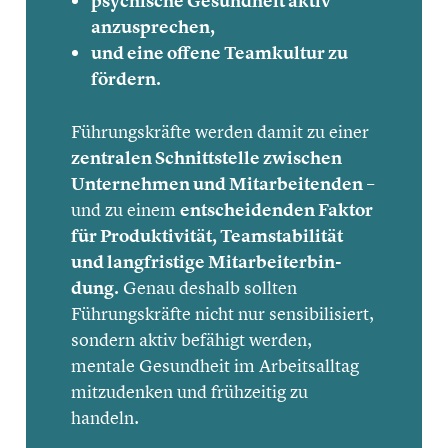
psychi­sche Gesund­heit aktiv
anzuspre­chen,
und eine offene Teamkul­tur zu
fördern.
Führungs­kräfte werden damit zu einer
zentralen Schnitt­stelle zwischen
Unter­neh­men und Mitar­bei­ten­den
–
und zu einem
entschei­den­den Faktor
für Produk­ti­vi­tät, Teamsta­bi­li­tät
und langfris­tige Mitar­bei­ter­bin­
dung.
Genau deshalb sollten
Führungs­kräfte nicht nur sensi­bi­li­siert,
sondern aktiv befähigt werden,
mentale Gesund­heit im Arbeits­all­tag
mitzu­den­ken und frühzei­tig zu
handeln.