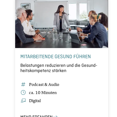
MITAR­BEI­TENDE GESUND FÜHREN
Belas­tun­gen reduzie­ren und die Gesund­
heits­kom­pe­tenz stärken
Podcast & Audio
ca. 10 Minuten
Digital