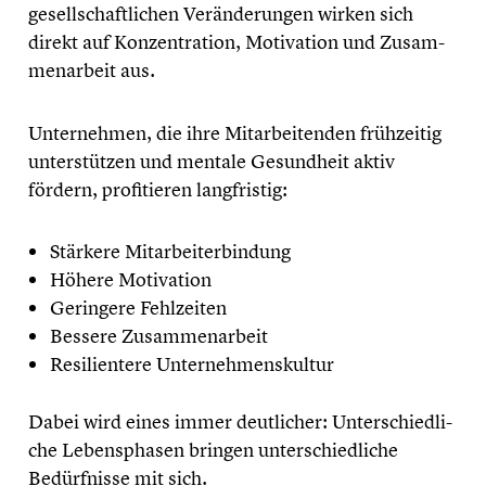
gesell­schaft­li­chen Verän­de­run­gen wirken sich
direkt auf Konzen­tra­tion, Motiva­tion und Zusam­
men­ar­beit aus.
Unter­neh­men, die ihre Mitar­bei­ten­den frühzei­tig
unter­stüt­zen und mentale Gesund­heit aktiv
fördern, profi­tie­ren langfris­tig:
Stärkere Mitar­bei­ter­bin­dung
Höhere Motiva­tion
Geringere Fehlzei­ten
Bessere Zusam­men­ar­beit
Resili­en­tere Unter­neh­mens­kul­tur
Dabei wird eines immer deutli­cher: Unter­schied­li­
che Lebens­pha­sen bringen unter­schied­li­che
Bedürf­nisse mit sich.