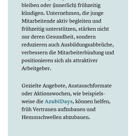
bleiben oder (innerlich) frühzei­tig
kündigen. Unter­neh­men, die junge
Mitar­bei­tende aktiv begleiten und
frühzei­tig unter­stüt­zen, stärken nicht
nur deren Gesund­heit, sondern
reduzie­ren auch Ausbil­dungs­ab­brü­che,
verbes­sern die Mitar­bei­ter­bin­dung und
positio­nie­ren sich als attrak­ti­ver
Arbeit­ge­ber.
Gezielte Angebote, Austausch­for­mate
oder Aktions­wo­chen, wie beispiels­
weise die
AzubiDays
, können helfen,
früh Vertrauen aufzu­bauen und
Hemmschwel­len abzubauen.