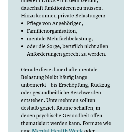
innerem Druck – mit dem Gefühl,
dauerhaft funktio­nie­ren zu müssen.
Hinzu kommen private Belas­tun­gen:
Pflege von Angehö­ri­gen,
Famili­en­or­ga­ni­sa­tion,
mentale Mehrfach­be­las­tung,
oder die Sorge, beruflich nicht allen
Anfor­de­run­gen gerecht zu werden.
Gerade diese dauer­hafte mentale
Belastung bleibt häufig lange
unbemerkt – bis Erschöp­fung, Rückzug
oder gesund­heit­li­che Beschwer­den
entstehen. Unter­neh­men sollten
deshalb gezielt Räume schaffen, in
denen psychi­sche Gesund­heit offen
thema­ti­siert werden kann. Formate wie
eine
Mental Health Week
oder