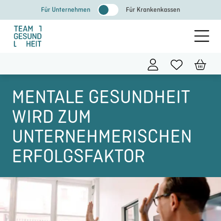
Zum
Für Unternehmen
Für Krankenkassen
Inhalt
springen
MENTALE GESUNDHEIT
WIRD ZUM
UNTERNEHMERISCHEN
ERFOLGSFAKTOR