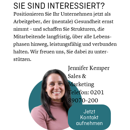
SIE SIND INTER­ES­SIERT?
Positio­nie­ren Sie Ihr Unter­neh­men jetzt als
Arbeit­ge­ber, der (mentale) Gesund­heit ernst
nimmt – und schaffen Sie Struk­tu­ren, die
Mitar­bei­tende langfris­tig, über alle Lebens­
pha­sen hinweg, leistungs­fä­hig und verbunden
halten. Wir freuen uns, Sie dabei zu unter­
stüt­zen.
Jennifer Kemper
Sales &
Marketing
Telefon: 0201
89070–200
Jetzt
Kontakt
aufnehmen