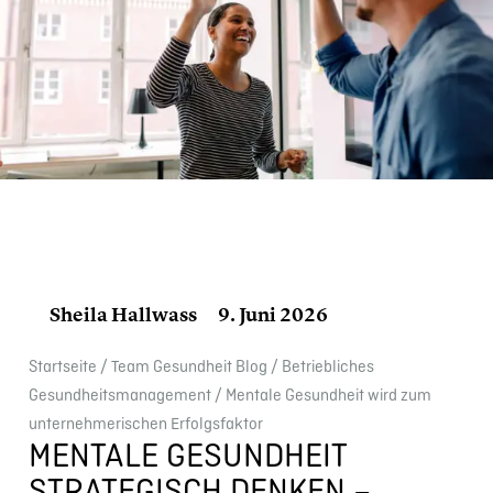
Sheila Hallwass
9. Juni 2026
Start­seite
/
Team Gesund­heit Blog
/
Betrieb­li­ches
Gesundheits­management
/
Mentale Gesund­heit wird zum
unter­neh­me­ri­schen Erfolgs­fak­tor
MENTALE GESUND­HEIT
STRATE­GISCH DENKEN –