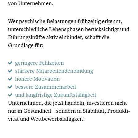
von Unter­neh­men.
Wer psychi­sche Belas­tun­gen frühzei­tig erkennt,
unter­schied­li­che Lebens­pha­sen berück­sich­tigt und
Führungs­kräfte aktiv einbindet, schafft die
Grundlage für:
geringere Fehlzei­ten
stärkere Mitar­bei­ten­den­bin­dung
höhere Motiva­tion
bessere Zusam­men­ar­beit
und langfris­tige Zukunfts­fä­hig­keit
Unter­neh­men, die jetzt handeln, inves­tie­ren nicht
nur in Gesund­heit – sondern in Stabi­li­tät, Produk­ti­
vi­tät und Wettbe­werbs­fä­hig­keit.