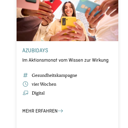
AZUBIDAYS
Im Aktions­mo­nat vom Wissen zur Wirkung
Gesund­heits­kam­pa­gne
vier Wochen
Digital
MEHR ERFAHREN