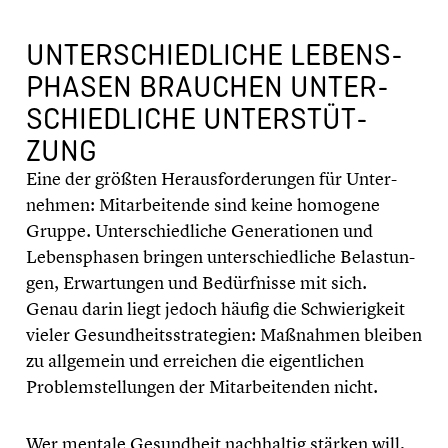
UNTER­SCHIED­LI­CHE LEBENS­
PHA­SEN BRAUCHEN UNTER­
SCHIED­LI­CHE UNTER­STÜT­
ZUNG
Eine der größten Heraus­for­de­run­gen für Unter­
neh­men: Mitar­bei­tende sind keine homogene
Gruppe. Unter­schied­li­che Genera­tio­nen und
Lebens­pha­sen bringen unter­schied­li­che Belas­tun­
gen, Erwar­tun­gen und Bedürf­nisse mit sich.
Genau darin liegt jedoch häufig die Schwie­rig­keit
vieler Gesund­heits­stra­te­gien: Maßnahmen bleiben
zu allgemein und erreichen die eigent­li­chen
Problem­stel­lun­gen der Mitar­bei­ten­den nicht.
Wer mentale Gesund­heit nachhal­tig stärken will,