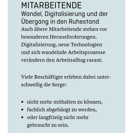
MITAR­BEI­TENDE
Wandel, Digita­li­sie­rung und der
Übergang in den Ruhestand
Auch ältere Mitar­bei­tende stehen vor
beson­de­ren Heraus­for­de­run­gen.
Digita­li­sie­rung, neue Techno­lo­gien
und sich wandelnde Arbeits­pro­zesse
verändern den Arbeits­all­tag rasant.
Viele Beschäf­tigte erleben dabei unter­
schwel­lig die Sorge:
nicht mehr mithalten zu können,
fachlich abgehängt zu werden,
oder langfris­tig nicht mehr
gebraucht zu sein.