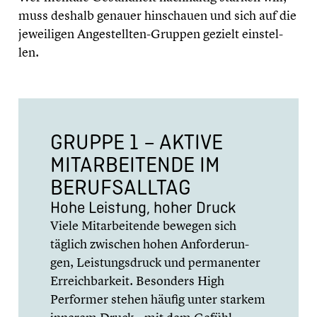
muss deshalb genauer hinschauen und sich auf die
jewei­li­gen Angestellten-Gruppen gezielt einstel­
len.
GRUPPE 1 – AKTIVE
MITAR­BEI­TENDE IM
BERUFS­ALL­TAG
Hohe Leistung, hoher Druck
Viele Mitar­bei­tende bewegen sich
täglich zwischen hohen Anfor­de­run­
gen, Leistungs­druck und perma­nen­ter
Erreich­bar­keit. Besonders High
Performer stehen häufig unter starkem