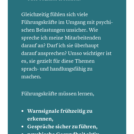
Gleich­zei­tig fühlen sich viele
Führungs­kräfte im Umgang mit psychi­
schen Belas­tun­gen unsicher. Wie
spreche ich meine Mitar­bei­ten­den
darauf an? Darf ich sie überhaupt
darauf anspre­chen? Umso wichtiger ist
es, sie gezielt für diese Themen
sprach- und handlungs­fä­hig zu
machen.
Führungs­kräfte müssen lernen,
Warnsi­gnale frühzei­tig zu
erkennen,
Gespräche sicher zu führen,