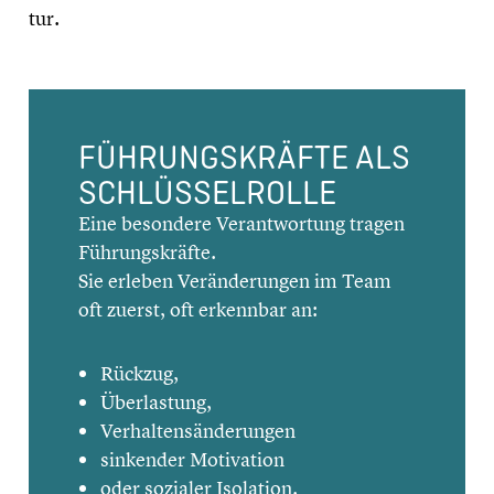
tur.
FÜHRUNGS­KRÄFTE ALS
SCHLÜS­SEL­ROLLE
Eine besondere Verant­wor­tung tragen
Führungs­kräfte.
Sie erleben Verän­de­run­gen im Team
oft zuerst, oft erkennbar an:
Rückzug,
Überlas­tung,
Verhal­tens­än­de­run­gen
sinkender Motiva­tion
oder sozialer Isolation.