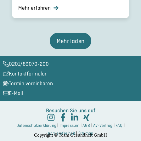
Mehr erfahren
Mehr laden
0201/89070-200​
Kontaktformular
Termin vereinbaren
E-Mail
Besuchen Sie uns auf
Datenschutzerklärung
|
Impressum
|
AGB
|
AV-Vertrag
|
FAQ
|
Barrierefreiheit
|
Sitemap
Copyright © Team Gesundheit GmbH