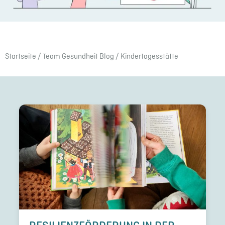
Start­seite
/
Team Gesund­heit Blog
/ Kinder­ta­ges­stätte