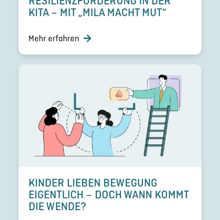
RESILI­ENZ­FÖR­DE­RUNG IN DER
KITA – MIT „MILA MACHT MUT“
Mehr erfahren
KINDER LIEBEN BEWEGUNG
EIGENT­LICH – DOCH WANN KOMMT
DIE WENDE?