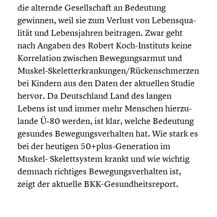
die alternde Gesell­schaft an Bedeutung
gewinnen, weil sie zum Verlust von Lebens­qua­
li­tät und Lebens­jah­ren beitragen. Zwar geht
nach Angaben des Robert Koch-Instituts keine
Korre­la­tion zwischen Bewegungs­ar­mut und
Muskel-Skeletterkrankungen/Rückenschmerzen
bei Kindern aus den Daten der aktuellen Studie
hervor. Da Deutsch­land Land des langen
Lebens ist und immer mehr Menschen hierzu­
lande Ü‑80 werden, ist klar, welche Bedeutung
gesundes Bewegungs­ver­hal­ten hat. Wie stark es
bei der heutigen 50+plus-Generation im
Muskel- Skelett­sys­tem krankt und wie wichtig
demnach richtiges Bewegungs­ver­hal­ten ist,
zeigt der aktuelle BKK-Gesundheitsreport.