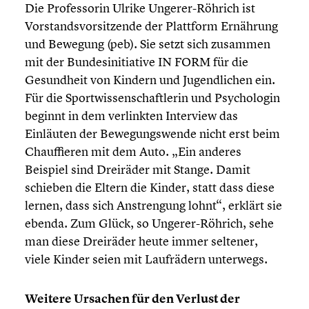
Die Profes­so­rin Ulrike Ungerer-Röhrich ist
Vorstands­vor­sit­zende der Plattform Ernährung
und Bewegung (peb). Sie setzt sich zusammen
mit der Bundes­in­itia­tive IN FORM für die
Gesund­heit von Kindern und Jugend­li­chen ein.
Für die Sport­wis­sen­schaft­le­rin und Psycho­lo­gin
beginnt in dem verlink­ten Interview das
Einläuten der Bewegungs­wende nicht erst beim
Chauf­fie­ren mit dem Auto. „Ein anderes
Beispiel sind Dreiräder mit Stange. Damit
schieben die Eltern die Kinder, statt dass diese
lernen, dass sich Anstren­gung lohnt“, erklärt sie
ebenda. Zum Glück, so Ungerer-Röhrich, sehe
man diese Dreiräder heute immer seltener,
viele Kinder seien mit Laufrä­dern unterwegs.
Weitere Ursachen für den Verlust der