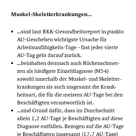
Muskel-Skeletterkrankungen…
…sind laut BKK-Gesundheitsreport in punkto
AU-Geschehen wichtigste Ursache für
Arbeitsunfähigkeits-Tage – fast jeder vierte
AU-Tag geht darauf zurück.
…beinhal­ten demnach auch Rücken­schmer­
zen als häufigste Einzel­dia­gnose (M54)
sowohl innerhalb der Muskel- und Skelett­er­
kran­kun­gen als auch insgesamt die Krank­
heits­art, die für die meisten AU-Tage bei den
Beschäf­tig­ten verant­wort­lich ist.
…sind Grund dafür, dass im Durch­schnitt
allein 1,2 AU-Tage je Beschäf­tig­ten auf diese
Diagnose entfallen. Bezogen auf die AU-Tage
je Beschäf­tig­ten insgesamt (17,7 AU-Tage)