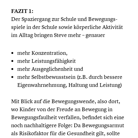
FAZIT 1:
Der Spazier­gang zur Schule und Bewegungs­
spiele in der Schule sowie körper­li­che Aktivität
im Alltag bringen Steve mehr – genauer
mehr Konzen­tra­tion,
mehr Leistungs­fä­hig­keit
mehr Ausge­gli­chen­heit und
mehr Selbst­be­wusst­sein (z.B. durch bessere
Eigen­wahr­neh­mung, Haltung und Leistung)
Mit Blick auf die Bewegungs­wende, also dort,
wo Kinder von der Freude an Bewegung in
Bewegungs­faul­heit verfallen, befindet sich eine
noch nachhal­ti­gere Folge: Da Bewegungs­ar­mut
als Risiko­fak­tor für die Gesund­heit gilt, sollte