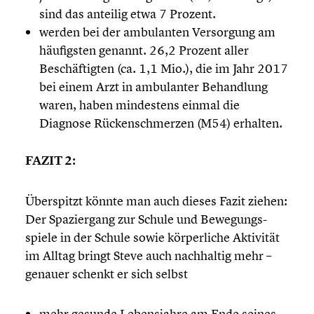
sind das anteilig etwa 7 Prozent.
werden bei der ambulan­ten Versor­gung am
häufigs­ten genannt. 26,2 Prozent aller
Beschäf­tig­ten (ca. 1,1 Mio.), die im Jahr 2017
bei einem Arzt in ambulan­ter Behand­lung
waren, haben mindes­tens einmal die
Diagnose Rücken­schmer­zen (M54) erhalten.
FAZIT 2:
Überspitzt könnte man auch dieses Fazit ziehen:
Der Spazier­gang zur Schule und Bewegungs­
spiele in der Schule sowie körper­li­che Aktivität
im Alltag bringt Steve auch nachhal­tig mehr –
genauer schenkt er sich selbst
mehr gesunde Lebens­jahre am Ende seines