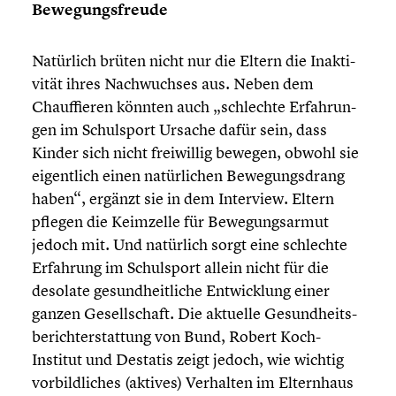
Bewegungs­freude
Natürlich brüten nicht nur die Eltern die Inakti­
vi­tät ihres Nachwuch­ses aus. Neben dem
Chauf­fie­ren könnten auch „schlechte Erfah­run­
gen im Schul­sport Ursache dafür sein, dass
Kinder sich nicht freiwil­lig bewegen, obwohl sie
eigent­lich einen natür­li­chen Bewegungs­drang
haben“, ergänzt sie in dem Interview. Eltern
pflegen die Keimzelle für Bewegungs­ar­mut
jedoch mit. Und natürlich sorgt eine schlechte
Erfahrung im Schul­sport allein nicht für die
desolate gesund­heit­li­che Entwick­lung einer
ganzen Gesell­schaft. Die aktuelle Gesund­heits­
be­richt­erstat­tung von Bund, Robert Koch-
Institut und Destatis zeigt jedoch, wie wichtig
vorbild­li­ches (aktives) Verhalten im Eltern­haus