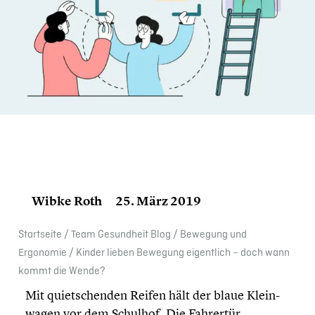
Wibke Roth
25. März 2019
Start­seite
/
Team Gesund­heit Blog
/
Bewegung und
Ergonomie
/
Kinder lieben Bewegung eigent­lich – doch wann
kommt die Wende?
Mit quiet­schen­den Reifen hält der blaue Klein­
wa­gen vor dem Schulhof. Die Fahrertür