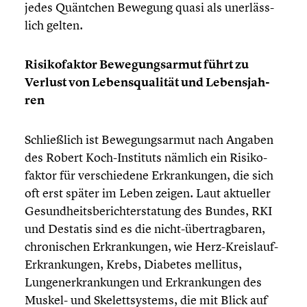
jedes Quäntchen Bewegung quasi als unerläss­
lich gelten.
Risiko­fak­tor Bewegungs­ar­mut führt zu
Verlust von Lebens­qua­li­tät und Lebens­jah­
ren
Schließ­lich ist Bewegungs­ar­mut nach Angaben
des Robert Koch-Instituts nämlich ein Risiko­
fak­tor für verschie­dene Erkran­kun­gen, die sich
oft erst später im Leben zeigen. Laut aktueller
Gesund­heits­be­richt­er­sta­tung des Bundes, RKI
und Destatis sind es die nicht-übertragbaren,
chroni­schen Erkran­kun­gen, wie Herz-Kreislauf-
Erkrankungen, Krebs, Diabetes mellitus,
Lungen­er­kran­kun­gen und Erkran­kun­gen des
Muskel- und Skelett­sys­tems, die mit Blick auf