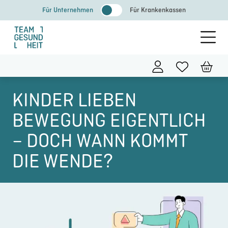
Zum
Für Unternehmen
Für Krankenkassen
Inhalt
springen
KINDER LIEBEN
BEWEGUNG EIGENTLICH
– DOCH WANN KOMMT
DIE WENDE?