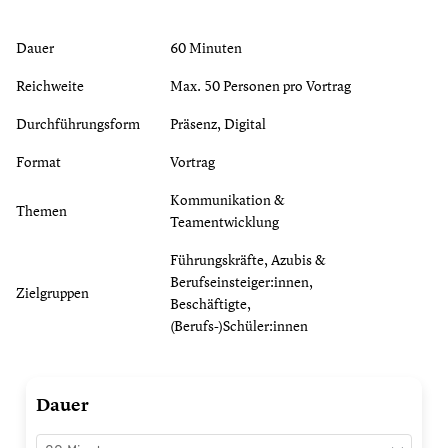
Dauer
60 Minuten
Reichweite
Max. 50 Personen pro Vortrag
Durchführungsform
Präsenz, Digital
Format
Vortrag
Kommunikation &
Themen
Teamentwicklung
Führungskräfte, Azubis &
Berufseinsteiger:innen,
Zielgruppen
Beschäftigte,
(Berufs-)Schüler:innen
Von
Dauer
Babyboomer