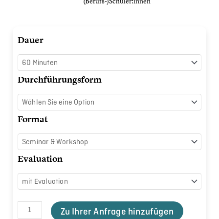
(Berufs-)Schüler:innen
Stress
Dauer
meistern
Menge
Durchführungsform
Format
Evaluation
Zu Ihrer Anfrage hinzufügen