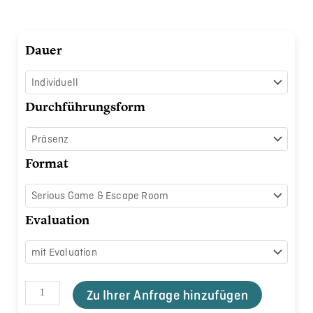
Stress
Dauer
auf
die
Spur
Durchführungsform
kommen
Menge
Format
Evaluation
Zu Ihrer Anfrage hinzufügen