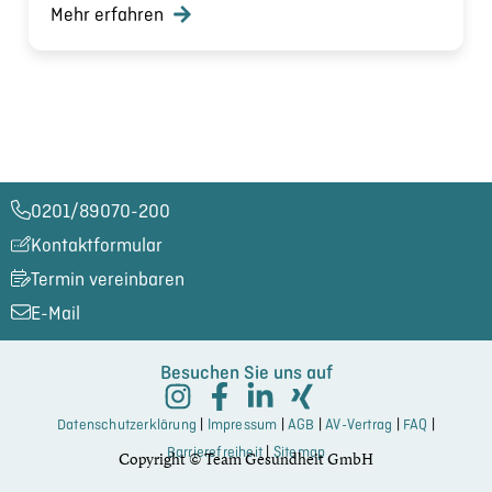
Mehr erfahren
0201/89070-200​
Kontaktformular
Termin vereinbaren
E-Mail
Besuchen Sie uns auf
Datenschutzerklärung
|
Impressum
|
AGB
|
AV-Vertrag
|
FAQ
|
Barrierefreiheit
|
Sitemap
Copyright © Team Gesundheit GmbH