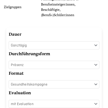
Berufseinsteiger:innen,
Zielgruppen
Beschäftigte,
(Berufs-)Schüler:innen
Stress
Dauer
meistern
Menge
Durchführungsform
Format
Evaluation