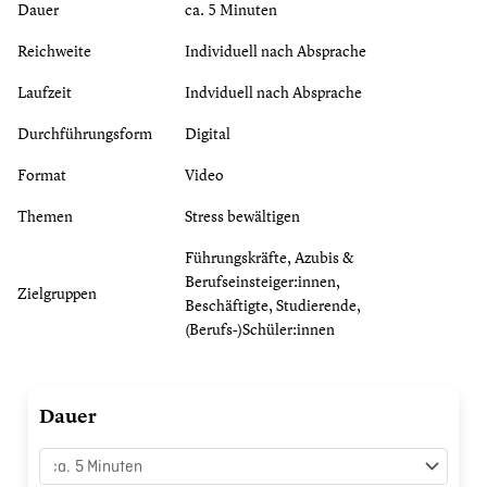
Dauer
ca. 5 Minuten
Reichweite
Individuell nach Absprache
Laufzeit
Indviduell nach Absprache
Durchführungsform
Digital
Format
Video
Themen
Stress bewältigen
Führungskräfte, Azubis &
Berufseinsteiger:innen,
Zielgruppen
Beschäftigte, Studierende,
(Berufs-)Schüler:innen
Phänomen
Dauer
der
Freizeitkrankheit