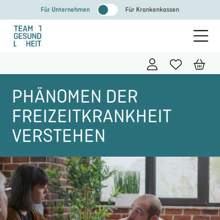
Zum
Für Unternehmen
Für Krankenkassen
Inhalt
springen
PHÄNOMEN DER
FREIZEITKRANKHEIT
VERSTEHEN