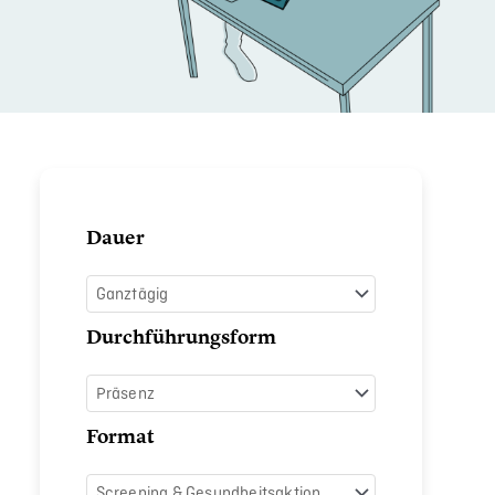
Herzkreislauf-
Dauer
Check
Menge
Durchführungsform
Format