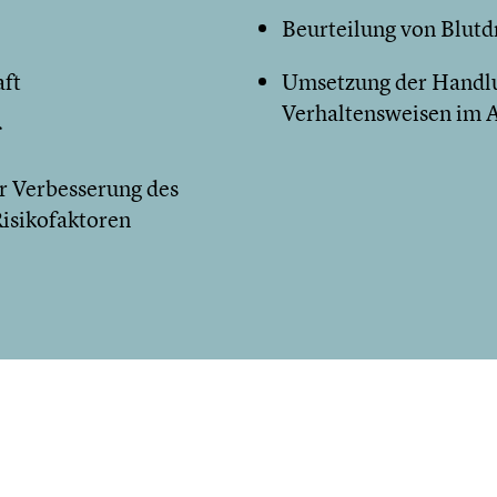
Beurteilung von Blutd
aft
Umsetzung der Handlu
Verhaltensweisen im A
r Verbesserung des
Risikofaktoren