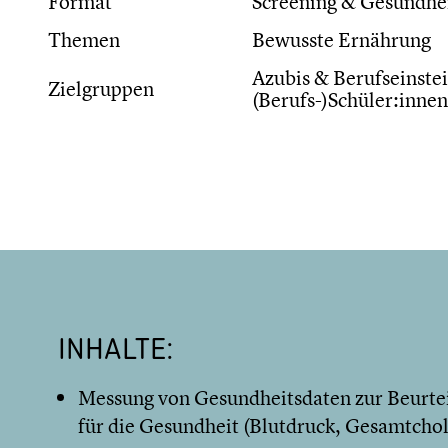
Format
Screening & Gesundhe
Themen
Bewusste Ernährung
Azubis & Berufseinstei
Zielgruppen
(Berufs-)Schüler:innen
INHALTE:
Messung von Gesundheitsdaten zur Beurtei
für die Gesundheit (Blutdruck, Gesamtchol