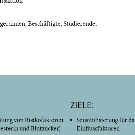
itsaktion
ger:innen, Beschäftigte, Studierende,
ZIELE:
lung von Risikofaktoren
Sensibilisierung für 
esterin und Blutzucker)
Einflussfaktoren