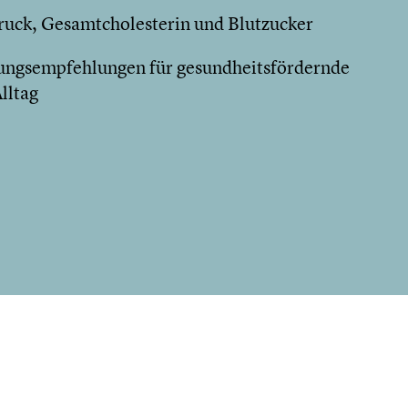
ruck, Gesamtcholesterin und Blutzucker
ngsempfehlungen für gesundheitsfördernde
lltag