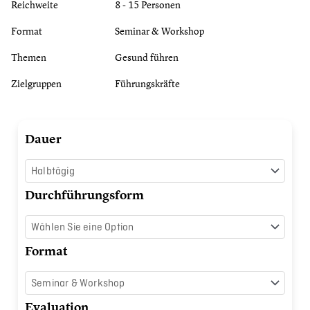
Reichweite
8 - 15 Personen
Format
Seminar & Workshop
Themen
Gesund führen
Zielgruppen
Führungskräfte
Deep
Dauer
Dive
gesunde
Selbstführung
Durchführungsform
Menge
Format
Evaluation