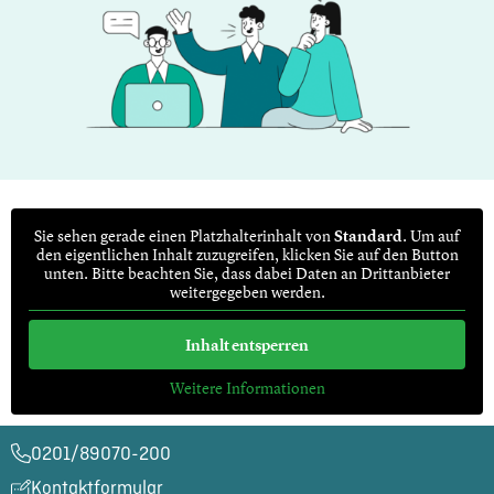
Sie sehen gerade einen Platz­hal­ter­in­halt von
Standard
. Um auf
den eigent­li­chen Inhalt zuzugrei­fen, klicken Sie auf den Button
unten. Bitte beachten Sie, dass dabei Daten an Dritt­an­bie­ter
weiter­ge­ge­ben werden.
Inhalt entsper­ren
Weitere Infor­ma­tio­nen
0201/89070-200​
Kontaktformular