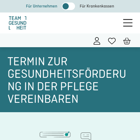
Zum
Für Unternehmen
Für Krankenkassen
Inhalt
springen
TERMIN ZUR
GESUNDHEITSFÖRDERU
NG IN DER PFLEGE
VEREINBAREN